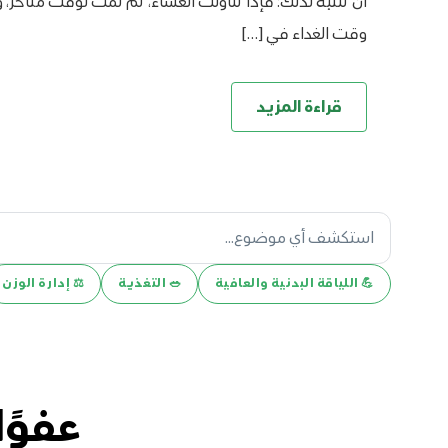
أن تنتبه لذلك؛ فإذا تناولت العشاء، ثم نمت لوقت متأخر، 
وقت الغداء في […]
قراءة المزيد
💪️ اللياقة البدنية والعافية
🥗 التغذية
⚖️ إدارة الوزن
عفوًا