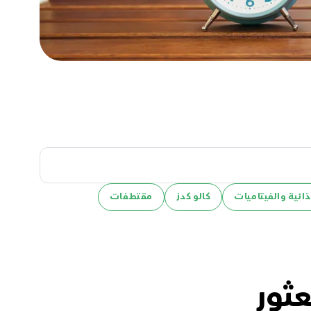
ائية والفيتاميات
كالو كدز
مقتطفات
عثور