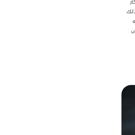
ار
ذلك
ن