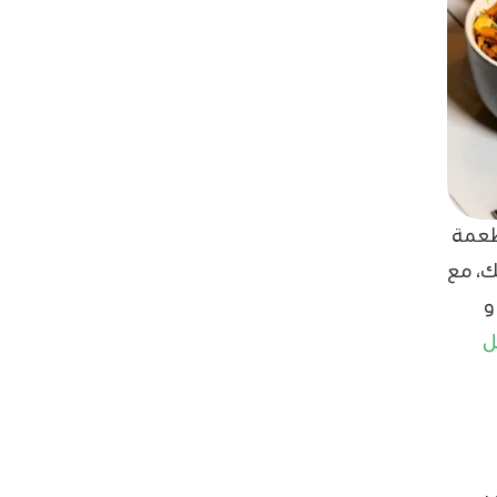
أطعمة
ك، مع
و
ل