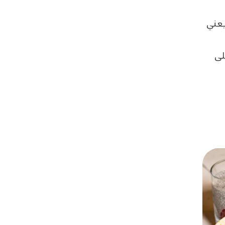
يعني
لى