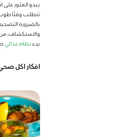
يبدو العثور على ا
تتطلب وقتًا طويلا
بالضرورة التضحية 
والاستكشاف، من ا
بدء
نظام غذائي
صح
افكار اكل صحي 