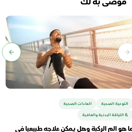
موصى به لك
التوعية الصحية
العادات الصحية
ا
💪️ اللياقة البدنية والعافية
هل
تغ
ا هو الم الركبة وهل يمكن علاجه طبيعيا في