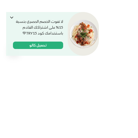
لا تفوت الخصم الحصري بنسبة
15% على اشتراكك القادم
باستخدامك كود TRY15💚
تحميل كالو