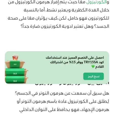
و
الكورتيزول
معًأ حيث يتم إفراز هرمون الكورتيزول من
خلال الغدة الكظرية ويعتبر نشط، أما بالنسبة
للكورتيزون فهو خامل. لكن كيف يؤثران معًا على صحة
الجسد؟ وهل تعتبر ادوية الكورتيزون ضارة جداً؟
الفرق بين الكورتيزون والكورتيزول
هل سبق أن سمعت عن هرمون التوتر في الجسم؟
يُطلق على الكورتيزول عادة باسم هرمون التوتر أو
هرمون الإجهاد، فهو يحافظ على التوازن الداخلي