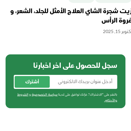
يت شجرة الشاي العلاج الأمثل للجلد، الشعر، و
فو
روة الرأس
ال
توبر 15, 2025
نوفمبر
سجل للحصول على اخر اخبارنا
أشترك
بالنقر على "الاشتراك"، فإنك توافق على لدينا
سياسة الخصوصية
و
الشروط
والأحكام
.