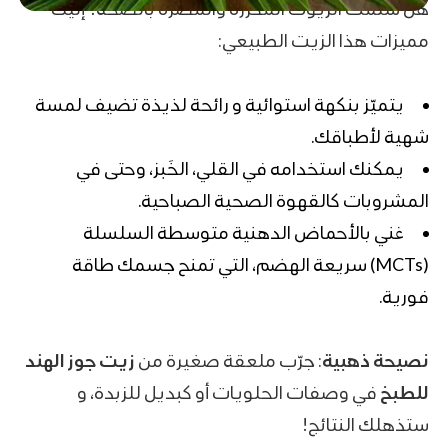
هل سئمت الزيوت المكررة والمضرة بالصحة؟ إليك
مميزات هذا الزيت الطبيعي:
يتميّز بنكهة استوائية و رائحة لذيذة تضيف لمسة
شهية لأطباقك.
يمكنك استخدامه في القلي، الخَبز، وحتى في
المشروبات كالقهوة الصحية الصباحية.
غني بالأحماض الدهنية متوسطة السلسلة
(MCTs) سريعة الهضم، التي تمنح جسمك طاقة
فورية.
نصيحة ذهبية
: جرّب ملعقة صغيرة من
زيت جوز الهند
للطبخ
في وصفات الحلويات أو كبديل للزبدة، و
ستذهلك النتائج!