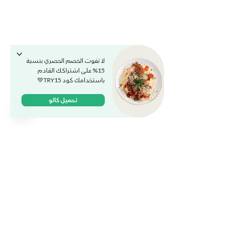
لا تفوت الخصم الحصري بنسبة
15% على اشتراكك القادم
باستخدامك كود TRY15💚
تحميل كالو