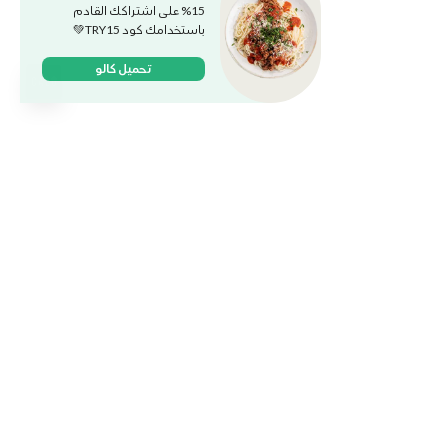
15% على اشتراكك القادم
باستخدامك كود TRY15💚
تحميل كالو
وجباتنا
الخطط والباقات
الكافيه
وظائف
ماركت
المدونة
حمل التطبيق