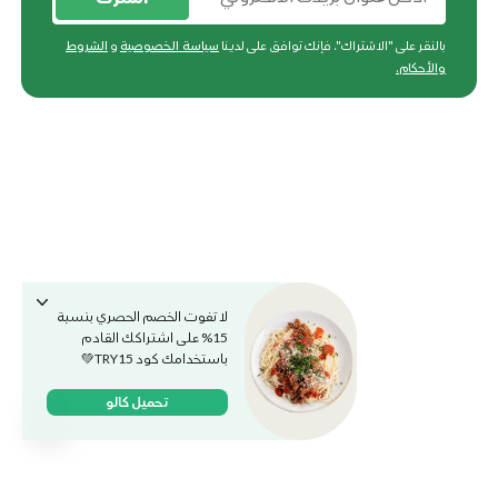
بالنقر على "الاشتراك"، فإنك توافق على لدينا
سياسة الخصوصية
و
الشروط
والأحكام
.
لا تفوت الخصم الحصري بنسبة
15% على اشتراكك القادم
باستخدامك كود TRY15💚
تحميل كالو