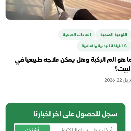
التوعية الصحية
العادات الصحية
ا
💪️ اللياقة البدنية والعافية
هل
تغ
ا هو الم الركبة وهل يمكن علاجه طبيعيا في
لبيت؟
أبريل 16
ريل 22, 2026
سجل للحصول على اخر اخبارنا
أشترك