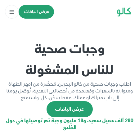
عرض الباقات
وجبات صحية
للناس المشغولة
اطلب وجبات صحية من كالو البحرين. مُحضّرة من امهر الطهاة
لخسارة الوزن
ومتوازنة بالسعرات ومُعتمدة من أخصائيي التغذية، تُوصّل يوميًا
إلى باب منزلك او عملك. فقط سخّن، كل، واستمتع.
لبناء العضلات
عرض الباقات
280 ألف عميل سعيد. و18 مليون وجبة تم توصيلها في دول
الخليج
لأصحاب الأداء العالي