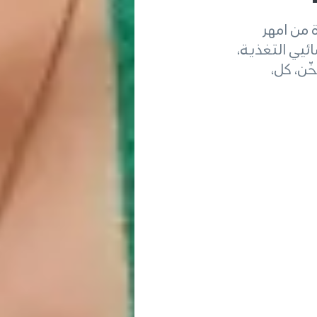
 من امهر
ئيي التغذية،
ّن، كل،
العالي
لة