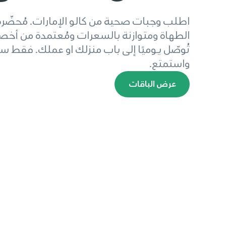
لخسارة الوزن
اطلب وجبات صحية من كالو الإمارات. مُحضّرة
الطهاة ومتوازنة بالسعرات ومُعتمدة من أخصا
تُوصّل يوميًا إلى باب منزلك او عملك. فقط سخ
واستمتع.
لبناء العضلات
عرض الباقات
لأصحاب الأداء 
للناس المشغو