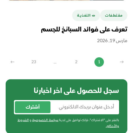
مقتطفات
🥗 التغذية
تعرف على فوائد السبانخ للجسم
مارس 19, 2026
...
←
23
2
1
→
سجل للحصول على اخر اخبارنا
أشترك
بالنقر على "الاشتراك"، فإنك توافق على لدينا
سياسة الخصوصية
و
الشروط
والأحكام
.