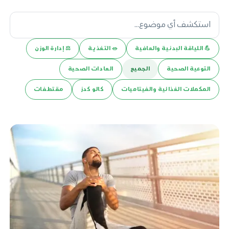
💪️ اللياقة البدنية والعافية
🥗 التغذية
⚖️ إدارة الوزن
التوعية الصحية
الجميع
العادات الصحية
المكملات الغذائية والفيتاميات
كالو كدز
مقتطفات