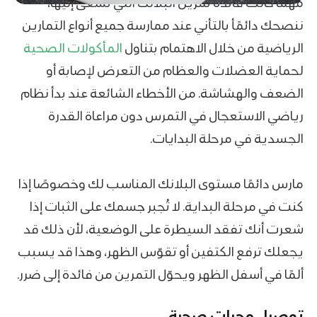
مهما كانت فائدة تمرين البلانك​ التي تسعى إليها،
ننصحك دائمًأ بالتأني عند ممارسة جميع أنواع التمارين
الرياضية من خلال الاهتمام بتناول
المأكولات الصحية
لحماية العضلات والعظام من التعرض لإصابة أو
الضعف والهشاشة. من الأخطاء الشائعة عند بدأ نظام
رياضي الاستعجال في التمرس دون مراعاة القدرة
الجسدية في مرحلة البدايات.
مارس دائمًا مستوى البلانك المناسب لك وخصوصًا إذا
كنت في مرحلة البداية. لا تُجبر جسمك على الثبات إذا
شعرت أنك تفقد السيطرة على الوضعية، لأن ذلك قد
يجعلك ترفع الكتفين أو تقوّس الظهر، وهذا قد يسبب
ألمًا في أسفل الظهر ويحوّل التمرين من فائدة إلى ضرر.
توصيل وجبات صحية