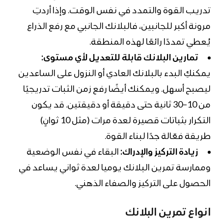
تدريب القوة والتمدد في نفس الوقت. وإذا أردتِ
مرونة أكبر للجانبين، فالبلانك الجانبي مع رفع الذراع
يُعطي تمددًا رائعًا لهذه المنطقة.
تمارين البلانك قابلة للتعديل لأي مستوى:
يمكنكِ البدء بالبلانك العادي أو النزول على الساعدين
ليصبح أسهل. ويمكنك أيضًا رفع زمن الثبات تدريجيًا
من 10–30 ثانية حتى دقيقة أو دقيقتين. قد يكون
التكرار بثباتات قصيرة لعدة مرات (مثل 10 ثوانٍ)
طريقة فعّالة جدًا لبناء القوة.
زيادة التركيز والإدراك:
البقاء في نفس الوضعية
وممارسة تمرين البلانك يوميا​ لعدة ثواني يساعد في
الحصول على التركيز والصفاء الذهني.
انواع تمرين البلانك