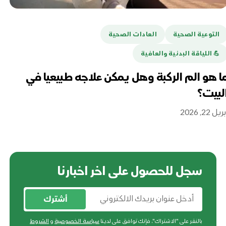
التوعية الصحية
العادات الصحية
ا
💪️ اللياقة البدنية والعافية
هل
تغ
ا هو الم الركبة وهل يمكن علاجه طبيعيا في
لبيت؟
أبريل 16
ريل 22, 2026
سجل للحصول على اخر اخبارنا
أشترك
بالنقر على "الاشتراك"، فإنك توافق على لدينا
سياسة الخصوصية
و
الشروط