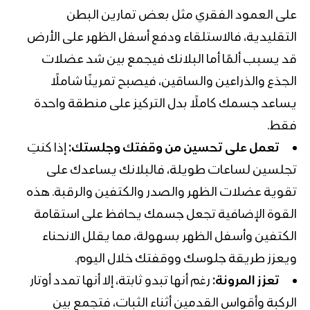
على العمود الفقري مثل بعض تمارين البطن
التقليدية، فالاستلقاء ودفع أسفل الظهر على الأرض
قد يسبب ألمًا أما البلانك فيجمع بين شد عضلات
الجذع والذراعين والساقين، فيصبح تمرينًا شاملًا
يساعد جسمك كاملًا بدل التركيز على منطقة واحدة
فقط.
تعمل على تحسين من وقفتك وجلستك:
إذا كنتِ
تجلسين لساعات طويلة، فالبلانك يساعدك على
تقوية عضلات الظهر والصدر والكتفين والرقبة. هذه
القوة الإضافية تجعل جسمك يحافظ على
استقامة
الكتفين
وأسفل الظهر بسهولة، مما يقلل الانحناء
ويعزز طريقة جلوسك ووقفتك خلال اليوم.
تعزز المرونة:
رغم أنها تبدو ثابتة، إلا أنها تمدد أوتار
الركبة وأقواس القدمين أثناء الثبات، فتجمع بين