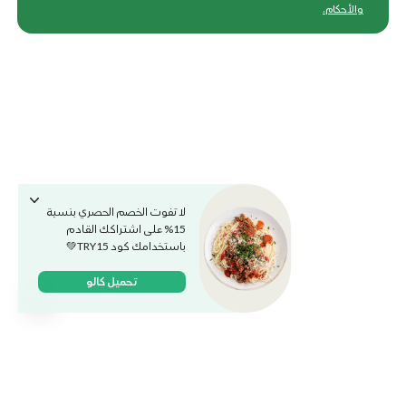
والأحكام
.
لا تفوت الخصم الحصري بنسبة
15% على اشتراكك القادم
باستخدامك كود TRY15💚
تحميل كالو