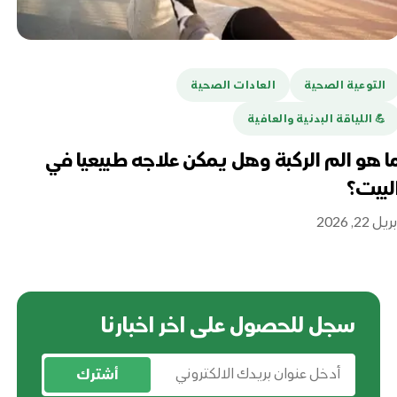
التوعية الصحية
العادات الصحية
ا
💪️ اللياقة البدنية والعافية
هل
تغ
ا هو الم الركبة وهل يمكن علاجه طبيعيا في
لبيت؟
أبريل 16
ريل 22, 2026
سجل للحصول على اخر اخبارنا
أشترك