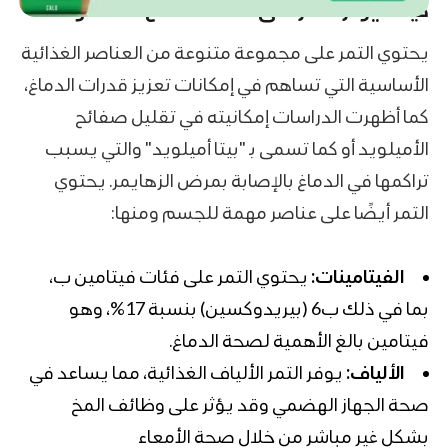
كيف يؤثر التمر على صحة الدماغ عند تناوله؟
يحتوي التمر على مجموعة متنوعة من العناصر الغذائية
الأساسية التي تساهم في إمكانات تعزيز قدرات الدماغ،
كما أظهرت الدراسات إمكانيته في تقليل صفائح
الأميلويد أو كما تسمى بـ "بيتا أميلويد" والتي يسبب
تراكمها في الدماغ بالإصابة بمرض الزهايمر. يحتوي
التمر أيضًا على عناصر مهمة للجسم ومنها:
الفيتامينات:
يحتوي التمر على فئات فيتامين ب،
بما في ذلك ب6 (بيريدوكسين) بنسبة 17%، وهو
فيتامين بالغ الأهمية لصحة الدماغ.
الألياف:
يوفر التمر الألياف الغذائية، مما يساعد في
صحة الجهاز الهضمي وقد يؤثر على وظائف المخ
بشكل غير مباشر من خلال صحة الأمعاء