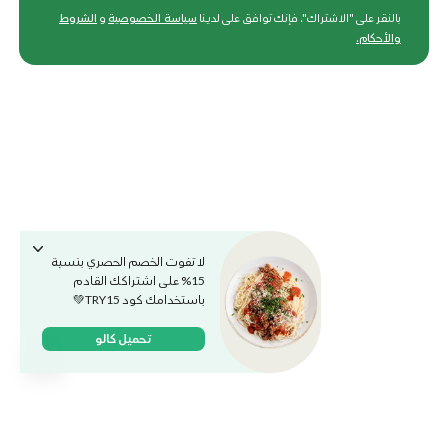
بالنقر على "الاشتراك"، فإنك توافق على لدينا
سياسة الخصوصية
و
الشروط
والأحكام
.
لا تفوت الخصم الحصري بنسبة
15% على اشتراكك القادم
باستخدامك كود TRY15💚
تحميل كالو