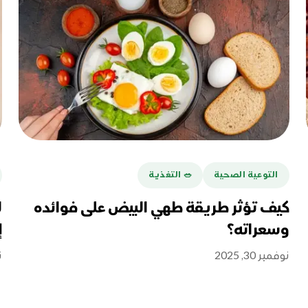
التوعية الصحية
🥗 التغذية
كيف تؤثر طريقة طهي البيض على فوائده
ل
وسعراته؟
إ
نوفمبر 30, 2025
ن