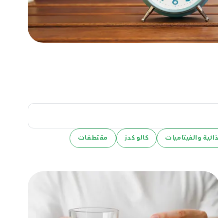
ائية والفيتاميات
كالو كدز
مقتطفات