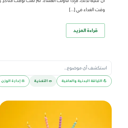
أن تنتبه لذلك؛ فإذا تناولت العشاء، ثم نمت لوقت متأخر، 
وقت الغداء في […]
قراءة المزيد
💪️ اللياقة البدنية والعافية
🥗 التغذية
⚖️ إدارة الوزن