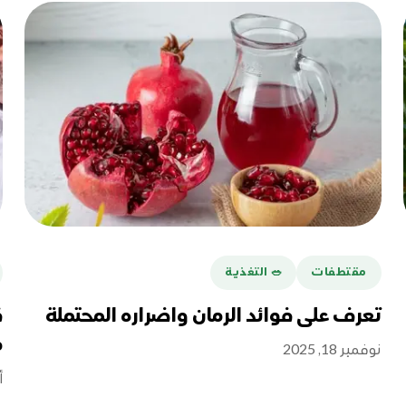
مقتطفات
🥗 التغذية
تعرف على فوائد الرمان واضراره المحتملة
ق
م
نوفمبر 18, 2025
أك