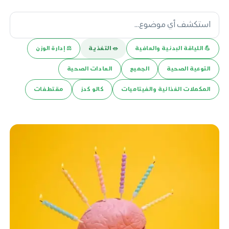
💪️ اللياقة البدنية والعافية
🥗 التغذية
⚖️ إدارة الوزن
التوعية الصحية
الجميع
العادات الصحية
المكملات الغذائية والفيتاميات
كالو كدز
مقتطفات