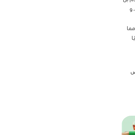
 و
مما
ا
ص