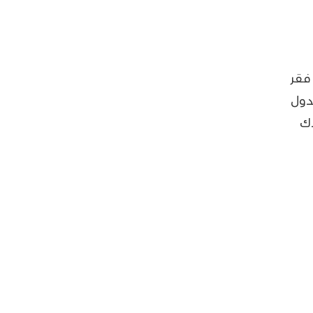
فقر
دول
دك