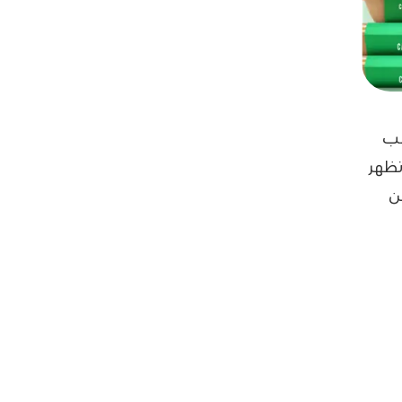
عب
تظهر
ن