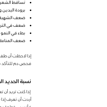
تساقط الشعر
برودة اليدين 
ضعف الشهية
ضعف في الترك
بطء في النمو أ
ضعف المناعة و
إذا لاحظت أن طفل
فحص دم للتأكد م
نسبة الحديد ال
إذا كنت تريد أن 
أردت أن تعرف إذا