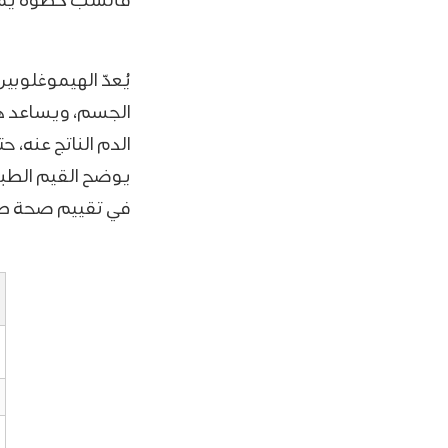
فأنسب خطوة يمكن
يُعدّ الهيموغلوبي
الجسم، ويساعد ه
الدم الناتج عنه، 
يوضح القيم الطب
في تقييم صحة ط