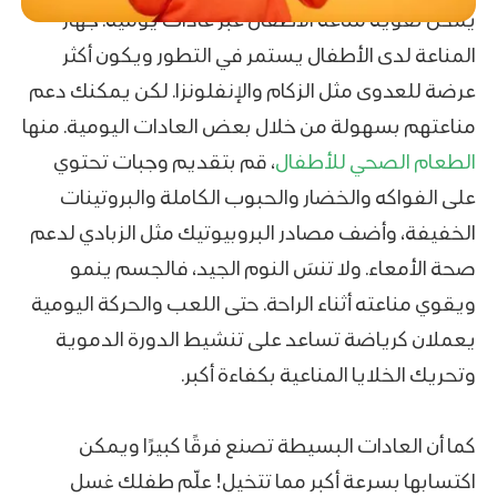
يمكن تقوية مناعة الاطفال عبر عادات يومية. جهاز
المناعة لدى الأطفال يستمر في التطور ويكون أكثر
عرضة للعدوى مثل الزكام والإنفلونزا. لكن يمكنك دعم
مناعتهم بسهولة من خلال بعض العادات اليومية. منها
الطعام الصحي للأطفال
، قم بتقديم وجبات تحتوي
على الفواكه والخضار والحبوب الكاملة والبروتينات
الخفيفة، وأضف مصادر البروبيوتيك مثل الزبادي لدعم
صحة الأمعاء. ولا تنسَ النوم الجيد، فالجسم ينمو
ويقوي مناعته أثناء الراحة. حتى اللعب والحركة اليومية
يعملان كرياضة تساعد على تنشيط الدورة الدموية
وتحريك الخلايا المناعية بكفاءة أكبر.
كما أن العادات البسيطة تصنع فرقًا كبيرًا ويمكن
اكتسابها بسرعة أكبر مما تتخيل! علّم طفلك غسل