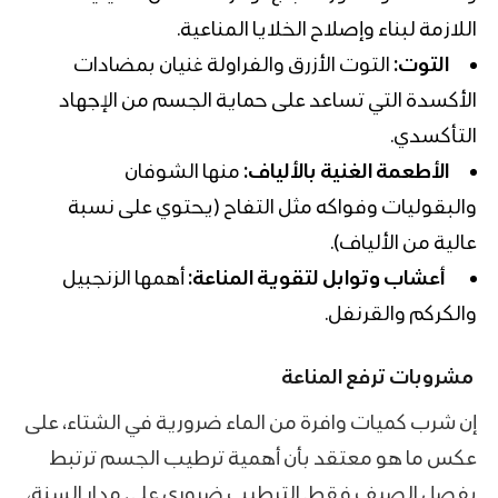
اللازمة لبناء وإصلاح الخلايا المناعية.
التوت:
التوت الأزرق والفراولة غنيان بمضادات
الأكسدة التي تساعد على حماية الجسم من الإجهاد
التأكسدي.
الأطعمة الغنية بالألياف:
منها الشوفان
والبقوليات وفواكه مثل التفاح (يحتوي على نسبة
عالية من
الألياف
).
أعشاب وتوابل لتقوية المناعة:
أهمها الزنجبيل
والكركم و
القرنفل
.
مشروبات ترفع المناعة
إن شرب كميات وافرة من الماء ضرورية في الشتاء، على
عكس ما هو معتقد بأن أهمية ترطيب الجسم ترتبط
بفصل الصيف فقط. الترطيب ضروري على مدار السنة،