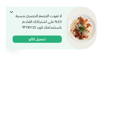
لا تفوت الخصم الحصري بنسبة
15% على اشتراكك القادم
باستخدامك كود TRY15💚
تحميل كالو