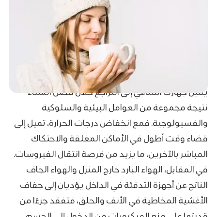
يميل جهازك المناعي إلى التراجع خلال فصل الشتاء
نتيجة مجموعة من العوامل البيئية والسلوكية
والفسيولوجية. فمع انخفاض درجات الحرارة، تميل إلى
قضاء وقت أطول في الأماكن المغلقة والاحتكاك
المباشر بالآخرين، ما يزيد من فرصة انتقال الفيروسات.
في المقابل، الهواء البارد خارج المنزل والهواء الجاف
الناتج عن أجهزة التدفئة في الداخل يؤديان إلى جفاف
الأغشية المخاطية في الأنف والحلق، فتفقد جزءًا من
قدرتها على منع الميكروبات من الدخول إلى الجسم.