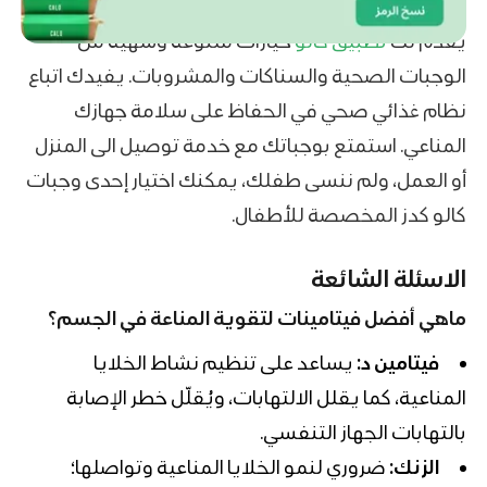
يقدم لكَ
تطبيق كالو
خيارات متنوعة وشهية من
الوجبات الصحية والسناكات والمشروبات. يفيدك اتباع
نظام غذائي صحي في الحفاظ على سلامة جهازك
المناعي. استمتع بوجباتك مع خدمة توصيل الى المنزل
أو العمل، ولم ننسى طفلك، يمكنك اختيار إحدى وجبات
كالو كدز المخصصة للأطفال.
الاسئلة الشائعة
ماهي أفضل فيتامينات لتقوية المناعة في الجسم؟
فيتامين د:
يساعد على تنظيم نشاط الخلايا
المناعية، كما يقلل الالتهابات، ويُقلّل خطر الإصابة
بالتهابات الجهاز التنفسي.
الزنك:
ضروري لنمو الخلايا المناعية وتواصلها؛