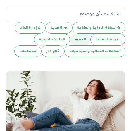
💪️ اللياقة البدنية والعافية
🥗 التغذية
⚖️ إدارة الوزن
التوعية الصحية
الجميع
العادات الصحية
المكملات الغذائية والفيتاميات
كالو كدز
مقتطفات