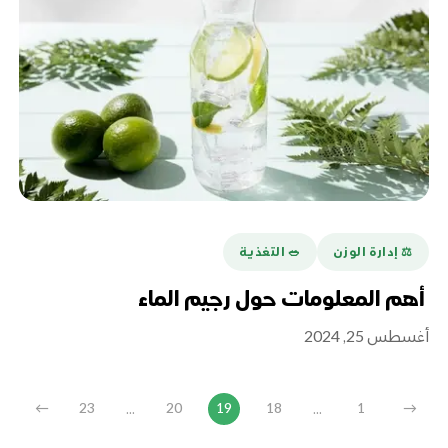
⚖️ إدارة الوزن
🥗 التغذية
أهم المعلومات حول رجيم الماء
أغسطس 25, 2024
...
...
←
23
20
19
18
1
→