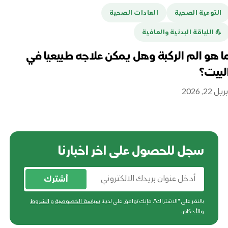
التوعية الصحية
العادات الصحية
ا
💪️ اللياقة البدنية والعافية
هل
تغ
ا هو الم الركبة وهل يمكن علاجه طبيعيا في
لبيت؟
أبريل 16
ريل 22, 2026
سجل للحصول على اخر اخبارنا
أشترك
بالنقر على "الاشتراك"، فإنك توافق على لدينا
سياسة الخصوصية
و
الشروط
والأحكام
.