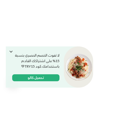
لا تفوت الخصم الحصري بنسبة
15% على اشتراكك القادم
باستخدامك كود TRY15💚
تحميل كالو