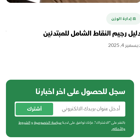
⚖️ إدارة الوزن
ليل رجيم النقاط الشامل للمبتدئين
تع
سمبر 4, 2025
أغسطس
سجل للحصول على اخر اخبارنا
أشترك
بالنقر على "الاشتراك"، فإنك توافق على لدينا
سياسة الخصوصية
و
الشروط
والأحكام
.