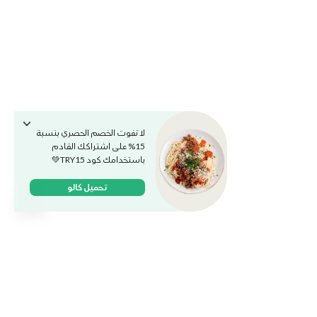
لا تفوت الخصم الحصري بنسبة
15% على اشتراكك القادم
باستخدامك كود TRY15💚
تحميل كالو