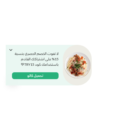
لا تفوت الخصم الحصري بنسبة
15% على اشتراكك القادم
باستخدامك كود TRY15💚
تحميل كالو