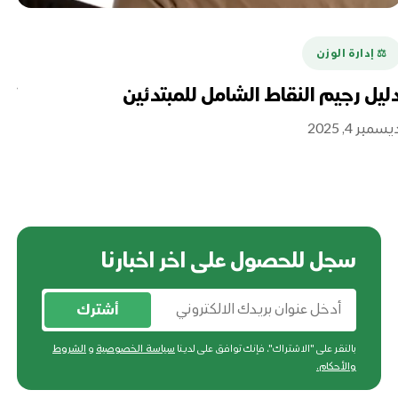
⚖️ إدارة الوزن
ليل رجيم النقاط الشامل للمبتدئين
تع
سمبر 4, 2025
أغسطس
سجل للحصول على اخر اخبارنا
أشترك
بالنقر على "الاشتراك"، فإنك توافق على لدينا
سياسة الخصوصية
و
الشروط
والأحكام
.