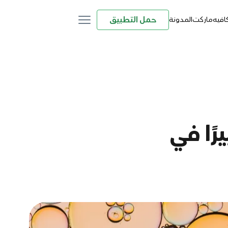
حمل التطبيق
كافيه
ماركت
المدونة
رًا في