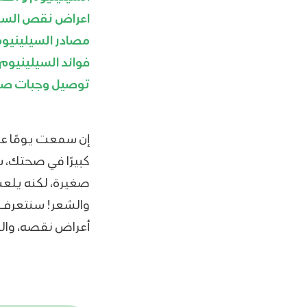
اعراض نقص السي
مصادر السيلينيوم
فوائد السيلينيوم
توصيل وجبات صح
إن سمعت يومًا ع
كبيرًا في صحتك، 
صغيرة، لكنه يلعب 
والشعر! سنتعرف ف
أعراض نقصه، والعد