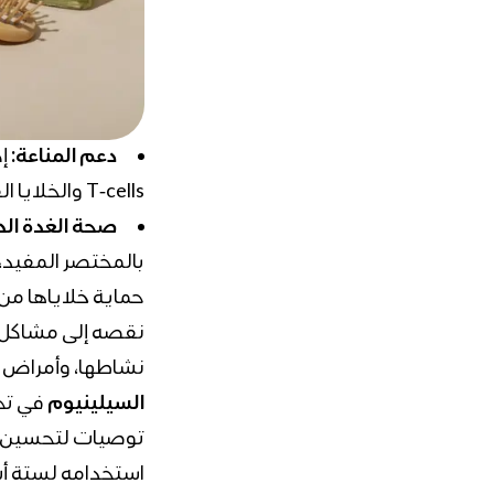
دعم المناعة:
إ
T‑cells والخلايا القاتلة الطبيعية، مما يقلل من خطر العدوى.
صحة الغدة الد
بالمختصر المفيد، 
نشاطها، وأمراض م
السيلينيوم
في تحس
استخدامه لستة أش