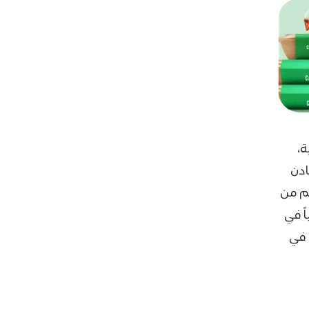
،
ادن
غم من
ً في
 في