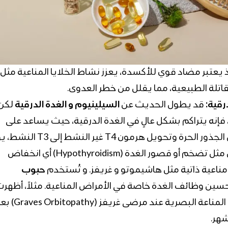
ذ يعتبر مضاد قوي للأكسدة، يعزز نشاط الخلايا المناعية مثل
رقية:
قد يطول الحديث عن
السيلينيوم و الغدة الدرقية
لكن
فإنه يتراكم بشكل عالٍ في الغدة الدرقية، حيث يساعد على
حماية خلاياها من الجذور الحرة وتحويل هرمون T4 غير ال
نقصه إلى مشاكل مثل تضخم أو قصور الغدة (Hypothyroidism) أي انخفاض
ناعية ذاتية مثل هاشيموتو و غريفز. و تُستخدم
حبوب
ين وظائف الغدة خاصة في الأمراض المناعية. مثلاً، أظهر
توصيات لتحسين المناعة البصرية عند مرضى غريفز (opathy
هر.