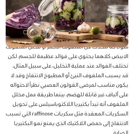
سواء كنا نتحدث عن الملفوف الأحمر أو مخلل الملفوف
الابيض كلاهما يحتوي على فوائد عظيمة للجسم. لكن
تختلف الفوائد عند عملية التخليل، على سبيل المثال،
قد يسبب الملفوف النيئ أو المطبوخ الانتفاخ وقد لا
يكون مناسب لمرضى القولون العصبي نظراً لاحتوائه
على ألياف غير قابلة للهضم، بينما طريقة عمل مخلل
الملفوف أنه تبدأ بكتيريا اللاكتوباسيلس على تحويل
السكريات المعقدة مثل سكريات raffinose التي تسبب
الانتفاخ إلى حمض اللاكتيك الذي يمنع نمو البكتيريا
الضارة.