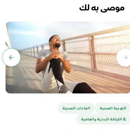
موصى به لك
التوعية الصحية
العادات الصحية
ا
💪️ اللياقة البدنية والعافية
هل