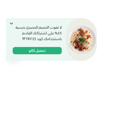
لا تفوت الخصم الحصري بنسبة
15% على اشتراكك القادم
باستخدامك كود TRY15💚
تحميل كالو