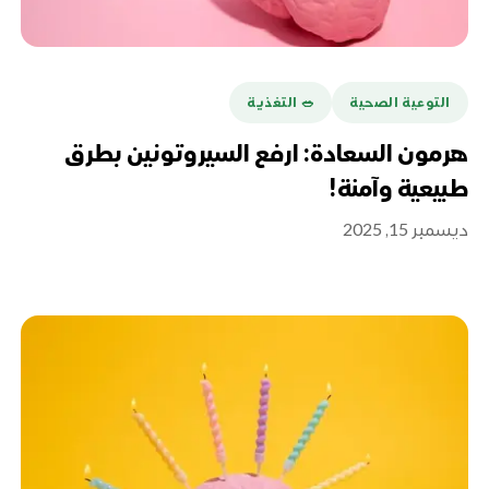
التوعية الصحية
🥗 التغذية
هرمون السعادة: ارفع السيروتونين بطرق
طبيعية وآمنة!
ديسمبر 15, 2025