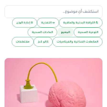
💪️ اللياقة البدنية والعافية
🥗 التغذية
⚖️ إدارة الوزن
التوعية الصحية
الجميع
العادات الصحية
المكملات الغذائية والفيتاميات
كالو كدز
مقتطفات