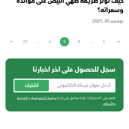
كيف تؤثر طريقة طهي البيض على فوائده
وسعراته؟
نوفمبر 30, 2025
...
...
←
23
6
5
4
1
→
سجل للحصول على اخر اخبارنا
أشترك
بالنقر على "الاشتراك"، فإنك توافق على لدينا
سياسة الخصوصية
و
الشروط
والأحكام
.