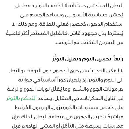
البطن للمبتدئين حيث أنه لا يُخفف التوتر فقط، بل
يُحسّن حساسية الأنسولين ويساعد الجسم على
إستخدام الدهون كمصدر فعلي للطاقة. ومع ذلك، لا
يُشترط بذل مجهود قاسّ، فالقليل المُستمر أكثر فاعليةً
من التمرين المُكثف ثم التوقف.
رابعاً: تحسين النوم وتقليل التوتُّر
لا يُمكن الحديث عن حرق الدهون دون التوقف والنظر
إلى النوم والتوتر، إذ يلعبان دوراً أساسياً في موازنة
هرمونات الجوع والشّبع، وما يُقلّل نوبات الجوع والرغبة
في تناول السكريّات. في المقابل، يساعد
التحكم بالتوتر
على خفض مستويات الكورتيزول، الهرمون المُرتبط
مباشرةً بتخزين الدهون في منطقة البطن. لذلك فإنَّ
ممارسات بسيطة مثل التأمُّل أو المشي الهاديء قبل