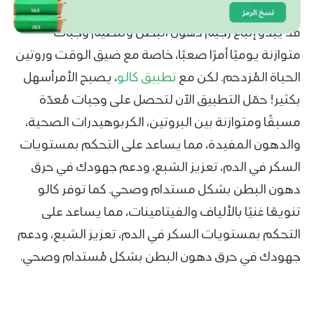
قد يبدو إتّباع رجيم دهون البطن وتنظيم وجبات
متوازنة يوميًا أمرًا صعبًا، خاصة مع ضيق الوقت وروتين
الحياة المُزدحم. لكن مع
تطبيق كالو
، يصبح الأمرأسهل
بكثير! حمّل التطبيق الآن لتحصل على وجبات مُعدّة
مسبقًا ومتوازنة بين البروتين، الكربوهيدرات الصحية،
والدهون المفيدة، مما يساعد على التحكم بمستويات
السكر في الدم، تعزيز الشبع، ودعم جهودك في حرق
دهون البطن بشكل مستدام وصحي. كما توفر كالو
تنويعًا غنيًا بالألياف والفيتامينات، مما يساعد على
التحكم بمستويات السكر في الدم، تعزيز الشبع، ودعم
جهودك في حرق دهون البطن بشكل مُستدام وصحي.