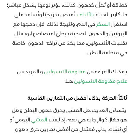
كطاقة أو تُخزَّن كدهون. كذلك، يؤثر نوعها بشكل مباشر؛
فالكاربز الغنية
بالألياف
تُمتص تدريجيًا وتُساعد على
استقرار
السكر
في الدم. ونتيجة لذلك، فإن دمجها مع
البروتين والدهون الصحية يبطئ امتصاصها، ويقلل
تقلبات الأنسولين، مما يحُدّ من تراكم الدهون، خاصة
في منطقة البطن.
يمكنك القراءة عن
مقاومة الانسولين
و المزيد عن
علاج مقاومة الانسولين
هنا.
ثالثاً: الحركة بذكاء أفضل من التمارين القاسية
يتساءل العديد، هل المشي يحرق دهون البطن وهل
هو فعّال؟ والإجابة هي نعم، إذ يُعتبر
المشي
اليومي أو
أي نشاط بدني مُعتدل من أفضل تمارين حرق دهون