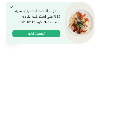
لا تفوت الخصم الحصري بنسبة
15% على اشتراكك القادم
باستخدامك كود TRY15💚
تحميل كالو
وجباتنا
الخطط والباقات
الكافيه
وظائف
المدونة