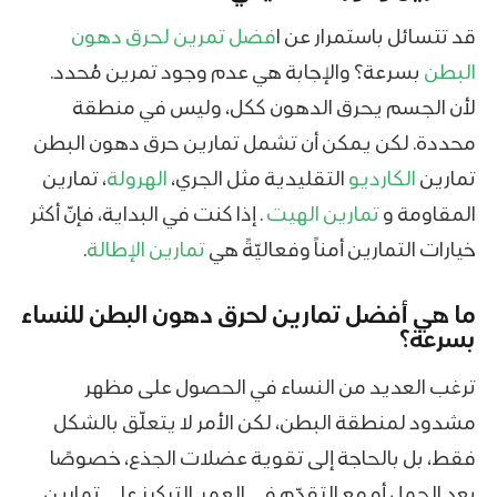
قد تتسائل باستمرار عن ا
فضل تمرين لحرق دهون
البطن
بسرعة؟ والإجابة هي عدم وجود تمرين مُحدد.
لأن الجسم يحرق الدهون ككل، وليس في منطقة
محددة. لكن يمكن أن تشمل تمارين حرق دهون البطن
تمارين
الكارديو
التقليدية مثل الجري،
الهرولة
، تمارين
المقاومة و
تمارين الهيت
. إذا كنت في البداية، فإنّ أكثر
خيارات التمارين أمناً وفعاليّةً هي
تمارين الإطالة
.
ما هي أفضل تمارين لحرق دهون البطن للنساء
بسرعة؟
ترغب العديد من النساء في الحصول على مظهر
مشدود لمنطقة البطن، لكن الأمر لا يتعلّق بالشكل
فقط، بل بالحاجة إلى تقوية عضلات الجذع، خصوصًا
بعد الحمل أو مع التقدّم في العمر. التركيز على تمارين