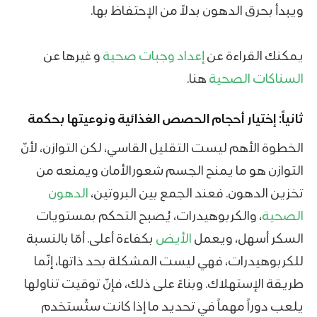
ويبدأ بحرق الدهون بدلاً من الإحتفاظ بها.
يمكنك القراءة عن
إعداد وجبات صحية
و غيرها عن
السناكات الصحية
هنا.
ثانياً: إختيار أحجام الحصص الغذائية ونوعيتها بحكمة
الخطوة الأهم ليست التقليل القاسي، لكن التوازن، لأنّ
التوازن هو ما يمنح الجسم شعورالأمان ويمنعه من
تخزين الدهون. فعند الجمع بين البروتين،
الدهون
الصحية
، والكربوهيدرات، يُصبح التحكم بمستويات
السكر أسهل، ويعمل
الأيض
بكفاءة أعلى. أمّا بالنسبة
للكربوهيدرات، فهي ليست المشكلة بحد ذاتها، إنّما
طريقة الإستهلاك. وبناءً على ذلك، فإنّ توقيت تناولها
يلعب دوراً مهماً في تحديد ما إذا كانت ستُستخدم