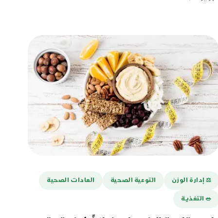
⚖️ إدارة الوزن
التوعية الصحية
العادات الصحية
🥗 التغذية