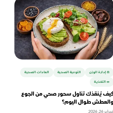
⚖️ إدارة الوزن
التوعية الصحية
العادات الصحية
🥗 التغذية
يف يُنقذك تناول سحور صحي من الجوع
العطش طوال اليوم؟
راير 26, 2026