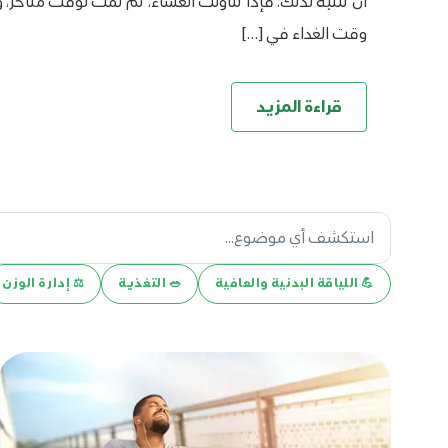
أن تنتبه لذلك؛ فإذا تناولت العشاء، ثم نمت لوقت متأخر، 
وقت الغداء في […]
قراءة المزيد
💪️ اللياقة البدنية والعافية
🥗 التغذية
⚖️ إدارة الوزن