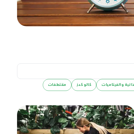
ائية والفيتاميات
كالو كدز
مقتطفات