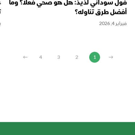
فول سوداني لذيذ: هل هو صحي فعلًا؟ وما
ع
أفضل طرق تناوله؟
ت
فبراير 4, 2026
ين
←
4
3
2
1
→