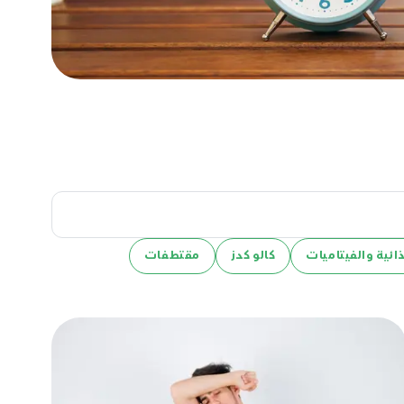
ائية والفيتاميات
كالو كدز
مقتطفات