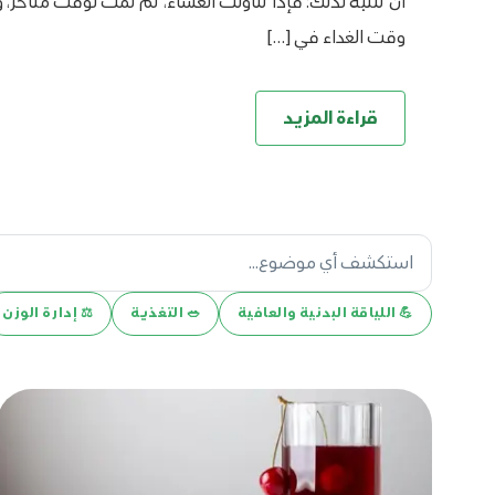
أن تنتبه لذلك؛ فإذا تناولت العشاء، ثم نمت لوقت متأخر، 
وقت الغداء في […]
قراءة المزيد
💪️ اللياقة البدنية والعافية
🥗 التغذية
⚖️ إدارة الوزن