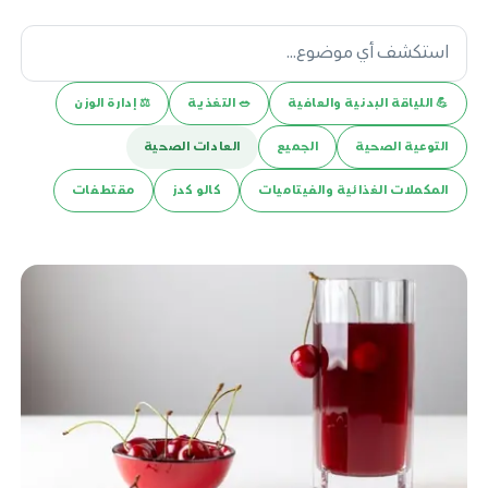
💪️ اللياقة البدنية والعافية
🥗 التغذية
⚖️ إدارة الوزن
التوعية الصحية
الجميع
العادات الصحية
المكملات الغذائية والفيتاميات
كالو كدز
مقتطفات