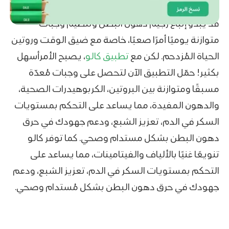
قد يبدو إتّباع رجيم دهون البطن وتنظيم وجبات
متوازنة يوميًا أمرًا صعبًا، خاصة مع ضيق الوقت وروتين
الحياة المُزدحم. لكن مع
تطبيق كالو
، يصبح الأمرأسهل
بكثير! حمّل التطبيق الآن لتحصل على وجبات مُعدّة
مسبقًا ومتوازنة بين البروتين، الكربوهيدرات الصحية،
والدهون المفيدة، مما يساعد على التحكم بمستويات
السكر في الدم، تعزيز الشبع، ودعم جهودك في حرق
دهون البطن بشكل مستدام وصحي. كما توفر كالو
تنويعًا غنيًا بالألياف والفيتامينات، مما يساعد على
التحكم بمستويات السكر في الدم، تعزيز الشبع، ودعم
جهودك في حرق دهون البطن بشكل مُستدام وصحي.