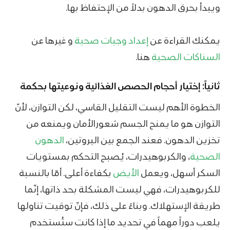
ويبدأ بحرق الدهون بدلاً من الإحتفاظ بها.
يمكنك القراءة عن
إعداد وجبات صحية
و غيرها عن
السناكات الصحية
هنا.
ثانياً: إختيار أحجام الحصص الغذائية ونوعيتها بحكمة
الخطوة الأهم ليست التقليل القاسي، لكن التوازن، لأنّ
التوازن هو ما يمنح الجسم شعورالأمان ويمنعه من
تخزين الدهون. فعند الجمع بين البروتين،
الدهون
الصحية
، والكربوهيدرات، يُصبح التحكم بمستويات
السكر أسهل، ويعمل
الأيض
بكفاءة أعلى. أمّا بالنسبة
للكربوهيدرات، فهي ليست المشكلة بحد ذاتها، إنّما
طريقة الإستهلاك. وبناءً على ذلك، فإنّ توقيت تناولها
يلعب دوراً مهماً في تحديد ما إذا كانت ستُستخدم