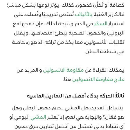
كطاقة أو تُخزَّن كدهون. كذلك، يؤثر نوعها بشكل مباشر؛
فالكاربز الغنية
بالألياف
تُمتص تدريجيًا وتُساعد على
استقرار
السكر
في الدم. ونتيجة لذلك، فإن دمجها مع
البروتين والدهون الصحية يبطئ امتصاصها، ويقلل
تقلبات الأنسولين، مما يحُدّ من تراكم الدهون، خاصة
في منطقة البطن.
يمكنك القراءة عن
مقاومة الانسولين
و المزيد عن
علاج مقاومة الانسولين
هنا.
ثالثاً: الحركة بذكاء أفضل من التمارين القاسية
يتساءل العديد، هل المشي يحرق دهون البطن وهل
هو فعّال؟ والإجابة هي نعم، إذ يُعتبر
المشي
اليومي أو
أي نشاط بدني مُعتدل من أفضل تمارين حرق دهون