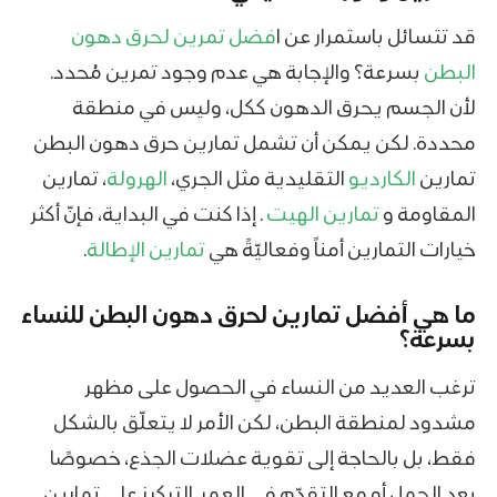
قد تتسائل باستمرار عن ا
فضل تمرين لحرق دهون
البطن
بسرعة؟ والإجابة هي عدم وجود تمرين مُحدد.
لأن الجسم يحرق الدهون ككل، وليس في منطقة
محددة. لكن يمكن أن تشمل تمارين حرق دهون البطن
تمارين
الكارديو
التقليدية مثل الجري،
الهرولة
، تمارين
المقاومة و
تمارين الهيت
. إذا كنت في البداية، فإنّ أكثر
خيارات التمارين أمناً وفعاليّةً هي
تمارين الإطالة
.
ما هي أفضل تمارين لحرق دهون البطن للنساء
بسرعة؟
ترغب العديد من النساء في الحصول على مظهر
مشدود لمنطقة البطن، لكن الأمر لا يتعلّق بالشكل
فقط، بل بالحاجة إلى تقوية عضلات الجذع، خصوصًا
بعد الحمل أو مع التقدّم في العمر. التركيز على تمارين