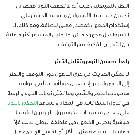
البطن للمبتدئين حيث أنه لا يُخفف التوتر فقط، بل
يُحسّن حساسية الأنسولين ويساعد الجسم على
إستخدام الدهون كمصدر فعلي للطاقة. ومع ذلك، لا
يُشترط بذل مجهود قاسّ، فالقليل المُستمر أكثر فاعليةً
من التمرين المُكثف ثم التوقف.
رابعاً: تحسين النوم وتقليل التوتُّر
لا يُمكن الحديث عن حرق الدهون دون التوقف والنظر
إلى النوم والتوتر، إذ يلعبان دوراً أساسياً في موازنة
هرمونات الجوع والشّبع، وما يُقلّل نوبات الجوع والرغبة
في تناول السكريّات. في المقابل، يساعد
التحكم بالتوتر
على خفض مستويات الكورتيزول، الهرمون المُرتبط
مباشرةً بتخزين الدهون في منطقة البطن. لذلك فإنَّ
ممارسات بسيطة مثل التأمُّل أو المشي الهاديء قبل