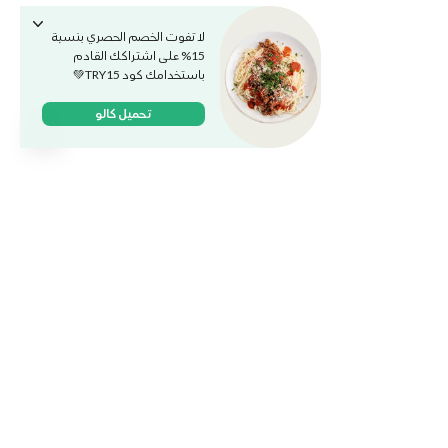
لا تفوت الخصم الحصري بنسبة
15% على اشتراكك القادم
باستخدامك كود TRY15💚
تحميل كالو
وجباتنا
الخطط والباقات
الكافيه
وظائف
ماركت
المدونة
كالو للشركات