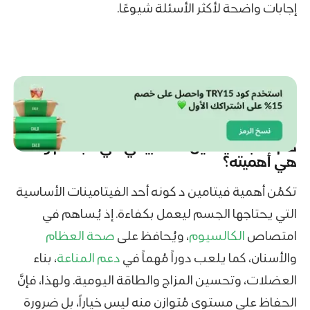
إجابات واضحة لأكثر الأسئلة شيوعًا.
كم نسبه فيتامين د الطبيعي في الجسم وما
هي أهميته؟
تكمُن أهمية فيتامين د كونه أحد الفيتامينات الأساسية
التي يحتاجها الجسم ليعمل بكفاءة. إذ يُساهم في
امتصاص
الكالسيوم
، ويُحافظ على
صحة العظام
والأسنان، كما يلعب دوراً مُهماً في
دعم المناعة
، بناء
العضلات، وتحسين المزاج والطاقة اليومية. ولهذا، فإنَّ
الحفاظ على مستوى مُتوازن منه ليس خياراً، بل ضرورة