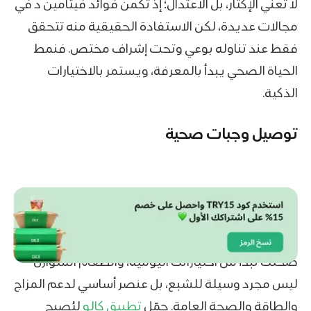
لا تعني الإكثار، بل الاعتدال؛ إذ تكمن فوائد فيتامين د في
مجالات عديدة، لكن الاستفادة الحقيقية منه تتحقق
فقط عند تناوله بوعي وتحت إشراف مختص. فنمط
الحياة الصحي يبدأ بالمعرفة، ويستمر بالاختيارات
الذكية.
توصيل وجبات صحية
صحتك تبدأ من اختياراتك اليومية، والطعام المتوازن
ليس مجرد وسيلة للشبع، بل عنصر أساسي لدعم المزاج
والطاقة والصحة العامة. حمّل
تطبيق كالو
ليُصبح