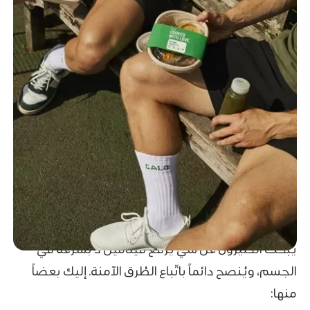
يبحث الكثيرون عن شي يرفع فيتامين د بسرعة في
الجسم، ويُنصح دائماً باتّباع الطُرق الآمنة. إليك بعضاً
منها: