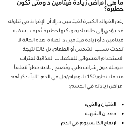
ما هي اعراض زيادة فيتامين د ومتى تكون
خطيرة؟
رغم الفوائد الكبيرة لفيتامين د، إلا أن الإفراط في تناوله
قد يؤدي إلى حالة نادرة ولكنها خطيرة تُعرف بـ سمّية
فيتامين د أو زيادة فيتامين د الضارة. هذه الحالة لا
تحدث بسبب الشمس أو الطعام، بل غالبًا نتيجة
الاستخدام العشوائي للمكملات الغذائية لفترات
طويلة دون إشراف طبي. وتُصبح زيادته خطراً مُقلقاً
عندما يتجاوز 150 نانوغرام/مل في الدم. تالياً نذكر أهم
اعراض زيادته في الجسم:
الغثيان والقيء
فقدان الشهية
ارتفاع الكالسيوم في الدم