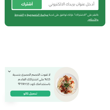
أشترك
بالنقر على "الاشتراك"، فإنك توافق على لدينا
سياسة الخصوصية
و
الشروط
والأحكام
.
لا تفوت الخصم الحصري بنسبة
15% على اشتراكك القادم
باستخدامك كود TRY15💚
تحميل كالو