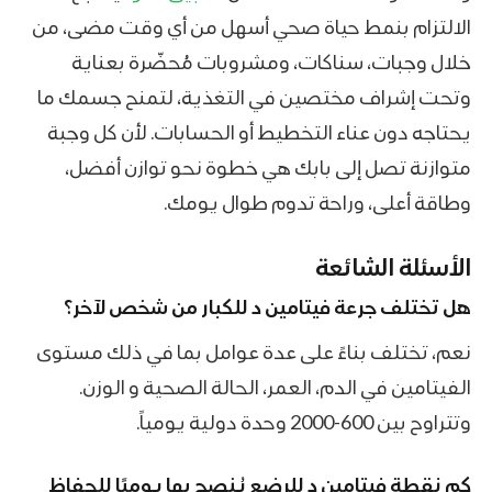
الالتزام بنمط حياة صحي أسهل من أي وقت مضى، من
خلال وجبات، سناكات، ومشروبات مُحضّرة بعناية
وتحت إشراف مختصين في التغذية، لتمنح جسمك ما
يحتاجه دون عناء التخطيط أو الحسابات. لأن كل وجبة
متوازنة تصل إلى بابك هي خطوة نحو توازن أفضل،
وطاقة أعلى، وراحة تدوم طوال يومك.
الأسئلة الشائعة
هل تختلف جرعة فيتامين د للكبار من شخص لآخر؟
نعم، تختلف بناءً على عدة عوامل بما في ذلك مستوى
الفيتامين في الدم، العمر، الحالة الصحية و الوزن.
وتتراوح بين 600-2000 وحدة دولية يومياً.
كم نقطة فيتامين د للرضع يُنصح بها يوميًا للحفاظ