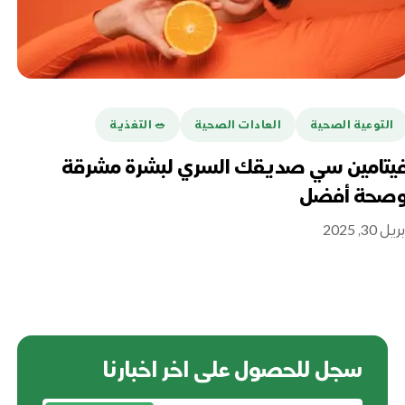
التوعية الصحية
العادات الصحية
🥗 التغذية
ا
يتامين سي صديقك السري لبشرة مشرقة
اع
صحة أفضل
أكتوبر 0
ريل 30, 2025
سجل للحصول على اخر اخبارنا