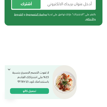
أشترك
بالنقر على "الاشتراك"، فإنك توافق على لدينا
سياسة الخصوصية
و
الشروط
والأحكام
.
لا تفوت الخصم الحصري بنسبة
15% على اشتراكك القادم
باستخدامك كود TRY15💚
تحميل كالو