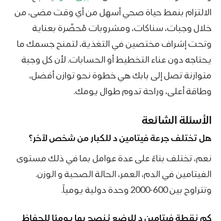
الالتزام بنمط حياة صحي أسهل من أي وقت مضى، من
خلال وجبات، سناكات، ومشروبات مُحضّرة بعناية
وتحت إشراف مختصين في التغذية، لتمنح جسمك ما
يحتاجه دون عناء التخطيط أو الحسابات. لأن كل وجبة
متوازنة تصل إلى بابك هي خطوة نحو توازن أفضل،
وطاقة أعلى، وراحة تدوم طوال يومك.
الأسئلة الشائعة
هل تختلف جرعة فيتامين د للكبار من شخص لآخر؟
نعم، تختلف بناءً على عدة عوامل بما في ذلك مستوى
الفيتامين في الدم، العمر، الحالة الصحية و الوزن.
وتتراوح بين 600-2000 وحدة دولية يومياً.
كم نقطة فيتامين د للرضع يُنصح بها يوميًا للحفاظ