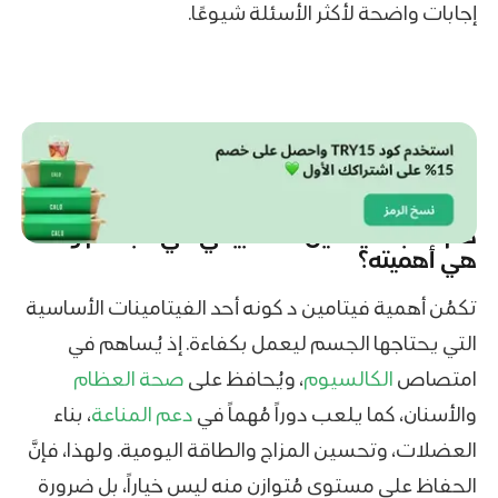
إجابات واضحة لأكثر الأسئلة شيوعًا.
كم نسبه فيتامين د الطبيعي في الجسم وما
هي أهميته؟
تكمُن أهمية فيتامين د كونه أحد الفيتامينات الأساسية
التي يحتاجها الجسم ليعمل بكفاءة. إذ يُساهم في
امتصاص
الكالسيوم
، ويُحافظ على
صحة العظام
والأسنان، كما يلعب دوراً مُهماً في
دعم المناعة
، بناء
العضلات، وتحسين المزاج والطاقة اليومية. ولهذا، فإنَّ
الحفاظ على مستوى مُتوازن منه ليس خياراً، بل ضرورة