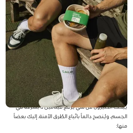
يبحث الكثيرون عن شي يرفع فيتامين د بسرعة في
الجسم، ويُنصح دائماً باتّباع الطُرق الآمنة. إليك بعضاً
منها: