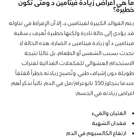
ما هي اعراض زيادة فيتامين د ومتى تكون
خطيرة؟
رغم الفوائد الكبيرة لفيتامين د، إلا أن الإفراط في تناوله
قد يؤدي إلى حالة نادرة ولكنها خطيرة تُعرف بـ سمّية
فيتامين د أو زيادة فيتامين د الضارة. هذه الحالة لا
تحدث بسبب الشمس أو الطعام، بل غالبًا نتيجة
الاستخدام العشوائي للمكملات الغذائية لفترات
طويلة دون إشراف طبي. وتُصبح زيادته خطراً مُقلقاً
عندما يتجاوز 150 نانوغرام/مل في الدم. تالياً نذكر أهم
اعراض زيادته في الجسم:
الغثيان والقيء
فقدان الشهية
ارتفاع الكالسيوم في الدم