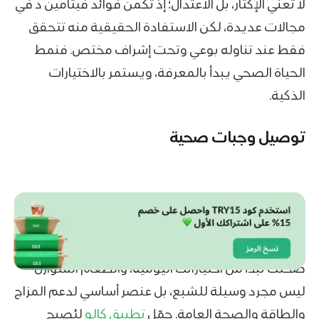
لا تعني الإكثار، بل الاعتدال؛ إذ تكمن فوائد فيتامين د في
مجالات عديدة، لكن الاستفادة الحقيقية منه تتحقق
فقط عند تناوله بوعي وتحت إشراف مختص. فنمط
الحياة الصحي يبدأ بالمعرفة، ويستمر بالاختيارات
الذكية.
توصيل وجبات صحية
صحتك تبدأ من اختياراتك اليومية، والطعام المتوازن
ليس مجرد وسيلة للشبع، بل عنصر أساسي لدعم المزاج
والطاقة والصحة العامة. حمّل
تطبيق كالو
ليُصبح