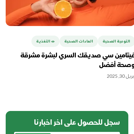
التوعية الصحية
العادات الصحية
🥗 التغذية
ا
يتامين سي صديقك السري لبشرة مشرقة
اع
صحة أفضل
أكتوبر 0
ريل 30, 2025
سجل للحصول على اخر اخبارنا