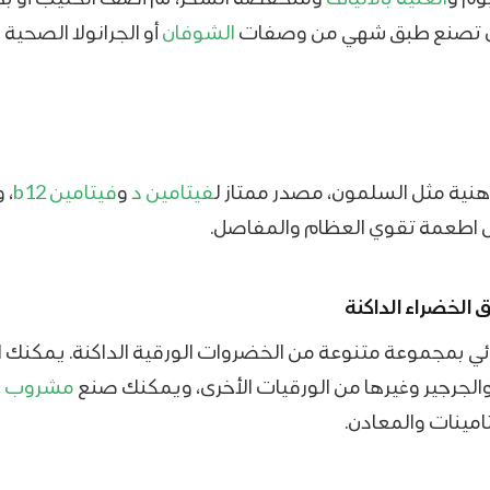
أن تصنع طبق شهي من وصفات
الشوفان
أو الجرانولا الصحية ل
هنية مثل السلمون، مصدر ممتاز ل
فيتامين د
و
فيتامين b12
، 
اطعمة تقوي العظام والمفاصل.
ق
الخضراء الداكنة
ئي بمجموعة متنوعة من الخضروات الورقية الداكنة. يمكنك اخ
والجرجير وغيرها من الورقيات الأخرى، ويمكنك صنع
مشروب خ
امينات والمعادن.