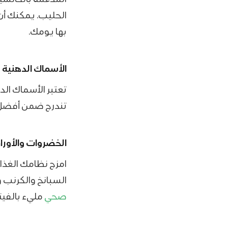
الحليب. يمكنك 
بها يومك.
الأسماك الدهنية
تعتبر الأسماك الد
تندرج ضمن أفضل 
الخضروات والأورا
امزج نظامك الغذا
السبانخ والكرنب 
صحي
مليء بالفيت