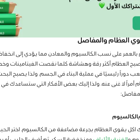
قوي العظام والمفاصل
م بالعمر على نسب الكالسيوم والمعادن مما يؤدي إلى انخف
صبح العظام أكثر رقة وهشاشة كلما نقصت الفيتامينات وخ
ب دوراً رئيسيًا في عملية البناء في الجسم. ولذا يصبح البح
 أمراً لا غنى عنه. ولذا إليك بعض الأفكار التي ستساعدك في
لمفاصل:
بالكالسيوم
رك اكل يقوي العظام بجرعة مضاعفة من الكالسيوم. اختر الح
وم و
الغنية بالألياف
ومنخفضة السكر، ثم أضف الحليب أو بد