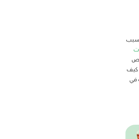
 بسبب
ت
قص
 كيف
 في