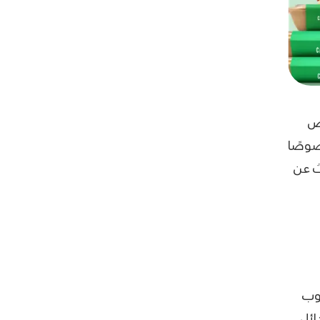
اض
صوصًا
ث عن
بوب
ائل