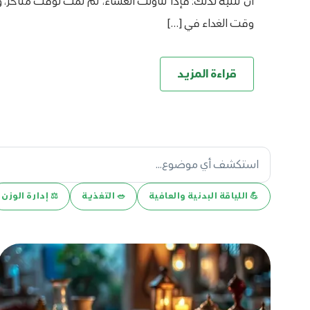
أن تنتبه لذلك؛ فإذا تناولت العشاء، ثم نمت لوقت متأخر، 
وقت الغداء في […]
قراءة المزيد
💪️ اللياقة البدنية والعافية
🥗 التغذية
⚖️ إدارة الوزن