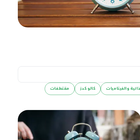
ائية والفيتاميات
كالو كدز
مقتطفات