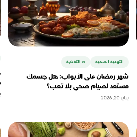
التوعية الصحية
🥗 التغذية
ج
شهر رمضان على الأبواب: هل جسمك
ك
مستعد لصيام صحي بلا تعب؟
ين
يناير 20, 2026