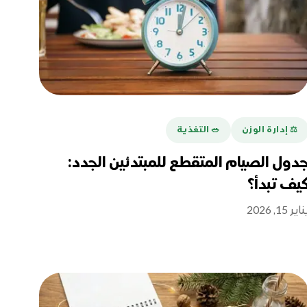
⚖️ إدارة الوزن
🥗 التغذية
دول الصيام المتقطع للمبتدئين الجدد:
يف تبدأ؟
اير 15, 2026