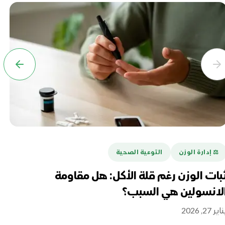
⚖️ إدارة الوزن
التوعية الصحية
⚖
بات الوزن رغم قلة الأكل: هل مقاومة
كي
لانسولين هي السبب؟
ديسمب
اير 27, 2026