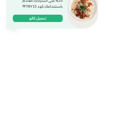
15% على اشتراكك القادم
باستخدامك كود TRY15💚
تحميل كالو
وجباتنا
الخطط والباقات
الكافيه
وظائف
ماركت
المدونة
حمل التطبيق