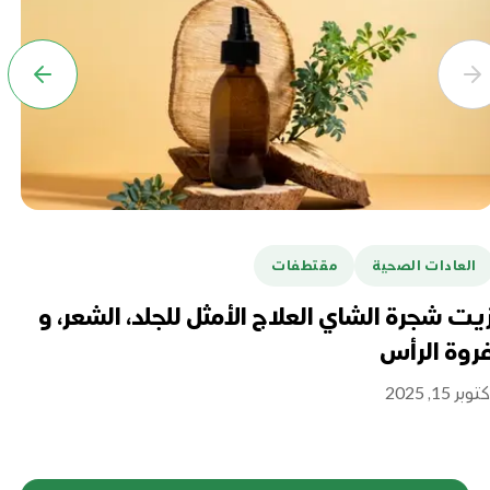
العادات الصحية
مقتطفات
ا
يت شجرة الشاي العلاج الأمثل للجلد، الشعر، و
فو
روة الرأس
ال
توبر 15, 2025
نوفمبر