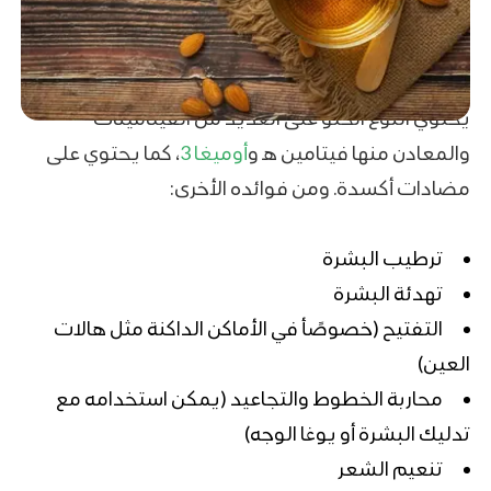
يحتوي النوع الحلو على العديد من الفيتامينات
والمعادن منها فيتامين هـ و
أوميغا 3
، كما يحتوي على
مضادات أكسدة. ومن فوائده الأخرى:
ترطيب البشرة
تهدئة البشرة
التفتيح (خصوصًأ في الأماكن الداكنة مثل هالات
العين)
محاربة الخطوط والتجاعيد (يمكن استخدامه مع
تدليك البشرة أو
يوغا الوجه
)
تنعيم الشعر