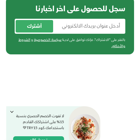
سجل للحصول على اخر اخبارنا
أشترك
بالنقر على "الاشتراك"، فإنك توافق على لدينا
سياسة الخصوصية
و
الشروط
والأحكام
.
لا تفوت الخصم الحصري بنسبة
15% على اشتراكك القادم
باستخدامك كود TRY15💚
تحميل كالو