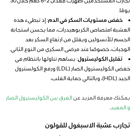
تجارب المستخدمين أظهرت فقدان 2–6 كغم خلال 30
يومًا.
خفض مستويات السكر في الدم
: إذ تبطيء هذه
العشبة امتصاص
الكربوهيدرات
، مما يحسن استجابة
الجسم للأنسولين ويقلل من ارتفاع السكر بعد
الوجبات، خصوصًا عند مرضى السكري من النوع الثاني.
تقليل الكوليسترول
: يساهم تناولها بانتظام في
خفض الكوليسترول الضار (LDL) ورفع الكولسترول
الجيد (HDL)، وبالتالي حماية القلب.
يمكنك معرفة المزيد عن
الفرق بين الكوليسترول الضار
و المفيد
.
تجارب عشبة الاسبغول للقولون