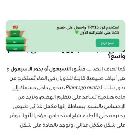
ما هي عشبة الاسبغول
ولماذا تحظى باهتمام
واسع؟
كما تعرف ايضا ب
قشور الاسبغول
أو
بذور الاسبغول
و
هي ألياف طبيعية قابلة للذوبان في الماء تُستخرج من
بذور نبات الـ
Plantago ovata
، تتحول داخل جسمك إلى
مادة هلامية تساعد على تنظيم الهضم، وتزيد من
الإحساس بالشبع. ببساطة، إنها مكمل غذائي طبيعي
يحترمه حتى الأطباء. شاع استخدامها مؤخرا لأنها تتوفّر
على شكل مكمّل غذائي، وتوجد بالعادة على شكل