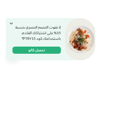
لا تفوت الخصم الحصري بنسبة
15% على اشتراكك القادم
باستخدامك كود TRY15💚
تحميل كالو