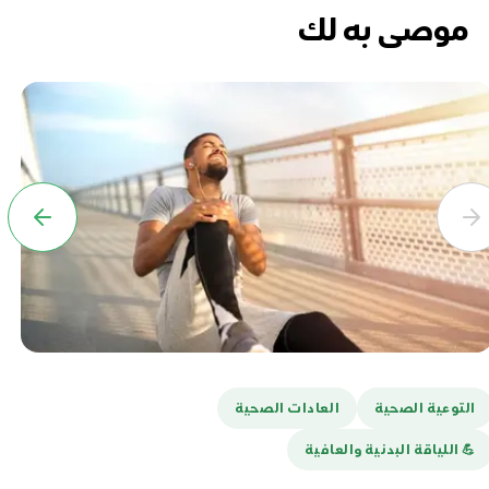
موصى به لك
التوعية الصحية
العادات الصحية
ا
💪️ اللياقة البدنية والعافية
هل