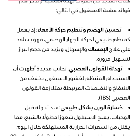
هناك العديد من الفوائد لهذه العشبة، ونذكر اهم
فوائد عشبة الاسبغول
في التالي:
تحسين الهضم وتنظيم حركة الأمعاء
: إذ يعمل
كمنظم طبيعي لحركة الجهاز الهضمي، فهو يساعد
على علاج
الإمساك
والإسهال، ويزيد من حجم البراز
لتسهيل مروره.
تهدئة القولون العصبي
: تجارب عديدة أظهرت أن
الاستخدام المنتظم لقشور الاسبغول يخفف من
الانتفاخ والتقلصات المرتبطة بمتلازمة القولون
العصبي (IBS).
خسارة الوزن بشكل طبيعي
: عند تناوله قبل
الوجبات، يمنح الاسبغول شعورًا مطولًا بالشبع، مما
يقلل من السعرات الحرارية المستهلكة خلال اليوم.