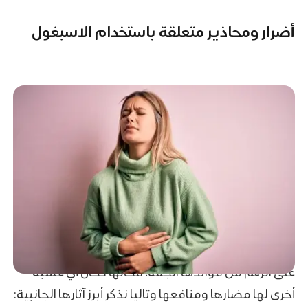
أضرار ومحاذير متعلقة باستخدام الاسبغول
على الرغم من فوائدها الجمة، فحالها كحال أي عشبة
أخرى لها مضارها ومنافعها وتاليا نذكر أبرز آثارها الجانبية: