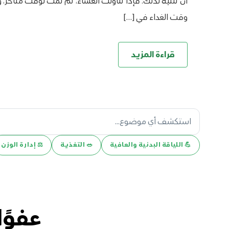
أن تنتبه لذلك؛ فإذا تناولت العشاء، ثم نمت لوقت متأخر، 
وقت الغداء في […]
قراءة المزيد
💪️ اللياقة البدنية والعافية
🥗 التغذية
⚖️ إدارة الوزن
عفوًا