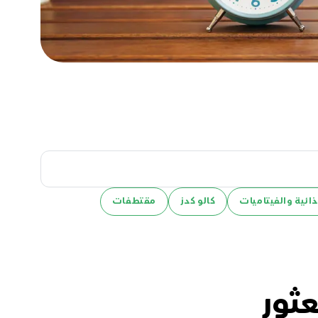
ائية والفيتاميات
كالو كدز
مقتطفات
عثور