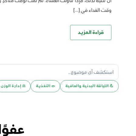
أن تنتبه لذلك؛ فإذا تناولت العشاء، ثم نمت لوقت متأخر، 
وقت الغداء في […]
قراءة المزيد
💪️ اللياقة البدنية والعافية
🥗 التغذية
⚖️ إدارة الوزن
عفوًا