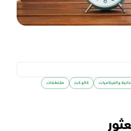
ائية والفيتاميات
كالو كدز
مقتطفات
عثور