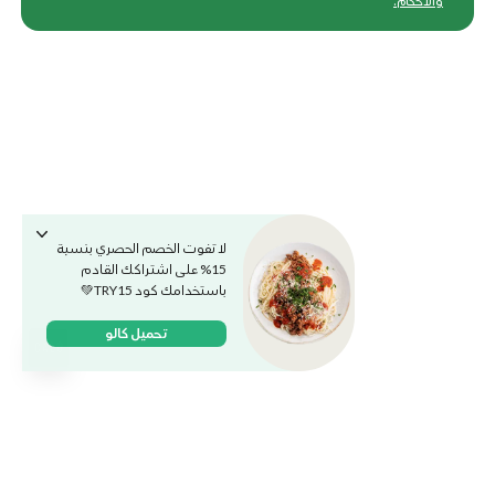
والأحكام
.
لا تفوت الخصم الحصري بنسبة
15% على اشتراكك القادم
باستخدامك كود TRY15💚
تحميل كالو