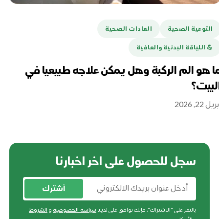
التوعية الصحية
العادات الصحية
ا
💪️ اللياقة البدنية والعافية
هل
تغ
ا هو الم الركبة وهل يمكن علاجه طبيعيا في
لبيت؟
أبريل 16
ريل 22, 2026
سجل للحصول على اخر اخبارنا
أشترك
بالنقر على "الاشتراك"، فإنك توافق على لدينا
سياسة الخصوصية
و
الشروط