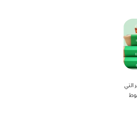
 التي
قوط