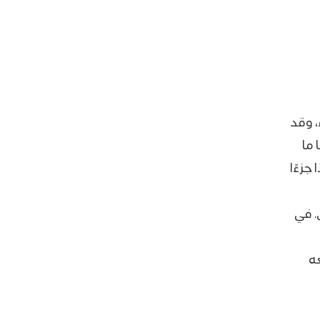
، وقد
 ما
 جزءًا
. في
ه