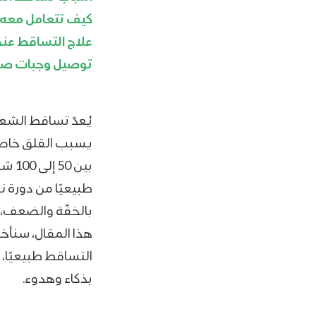
كيف تتعامل معه 
علاج التساقط عند
توصيل وجبات صح
يُعدّ تساقط الشعر
يسبب القلق خاصة 
بين 
طبيعيًا من دورة ن
بالخفّة والضعف، 
هذا المقال، سنأ
التساقط طبيعيًا، 
بذكاء وهدوء.