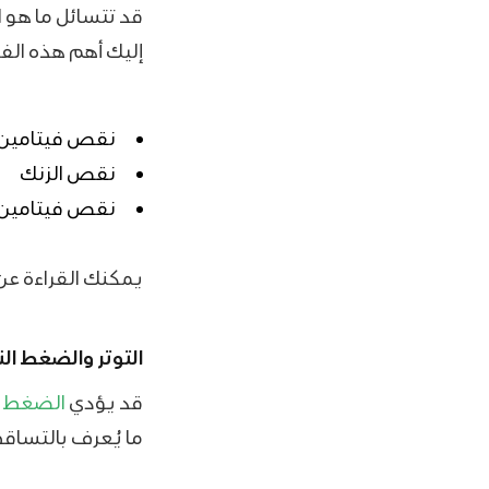
قد تتسائل ما هو 
إليك أهم هذه الفي
نقص فيتامين 
نقص الزنك
نقص فيتامين B12
يمكنك القراءة ع
التوتر
والضغط ال
قد يؤدي
الضغط 
ما يُعرف بالتساقط