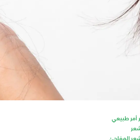
أمر طبيعي
شعر
عر المفاجئ