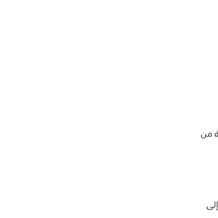
ة من
لى