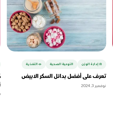
⚖️ إدارة الوزن
التوعية الصحية
🥗 التغذية
تعرف على أفضل بدائل السكر الابيض
ك
ز
نوفمبر 3, 2024
س