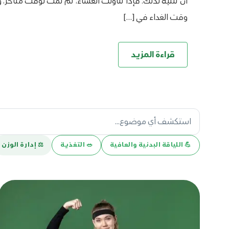
أن تنتبه لذلك؛ فإذا تناولت العشاء، ثم نمت لوقت متأخر، 
وقت الغداء في […]
قراءة المزيد
💪️ اللياقة البدنية والعافية
🥗 التغذية
⚖️ إدارة الوزن