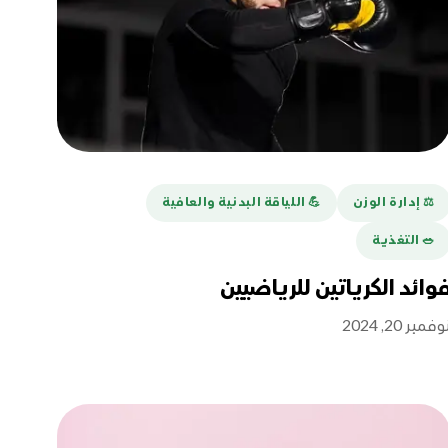
⚖️ إدارة الوزن
💪️ اللياقة البدنية والعافية
🥗 التغذية
وائد الكرياتين للرياضيين
وفمبر 20, 2024