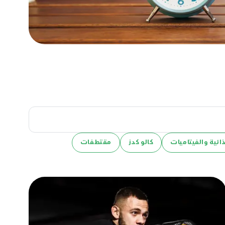
ائية والفيتاميات
كالو كدز
مقتطفات