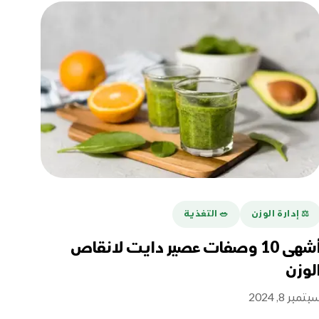
⚖️ إدارة الوزن
🥗 التغذية
أشهى 10 وصفات عصير دايت لانقاص
لوزن
بتمبر 8, 2024