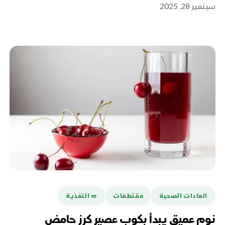
سبتمبر 28, 2025
العادات الصحية
مقتطفات
🥗 التغذية
نوم عميق يبدأ بكوب عصير كرز حامض