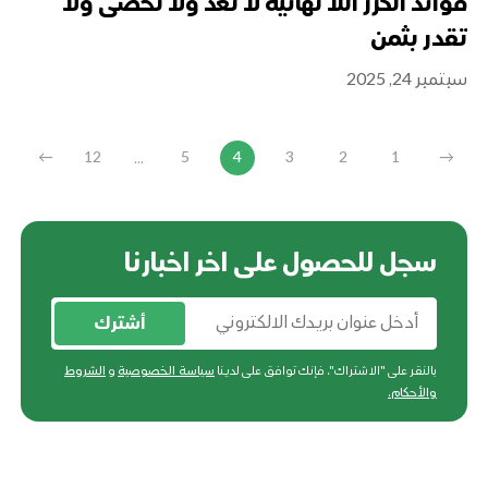
فوائد الكرز اللا نهائية لا تعد ولا تحصى ولا
تقدر بثمن
سبتمبر 24, 2025
...
←
12
5
4
3
2
1
→
سجل للحصول على اخر اخبارنا
أشترك
بالنقر على "الاشتراك"، فإنك توافق على لدينا
سياسة الخصوصية
و
الشروط
والأحكام
.