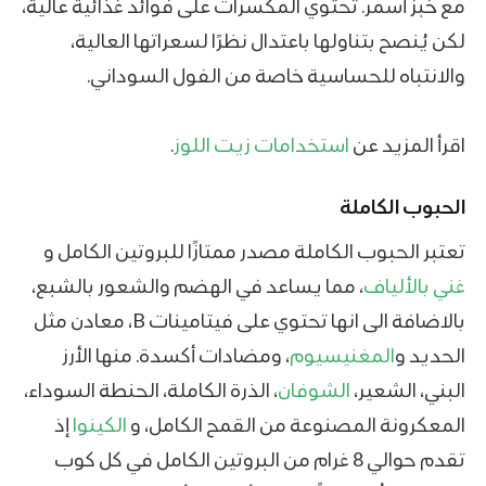
مع خبز أسمر. تحتوي المكسرات على فوائد غذائية عالية،
لكن يُنصح بتناولها باعتدال نظرًا لسعراتها العالية،
والانتباه للحساسية خاصة من الفول السوداني.
اقرأ المزيد عن
استخدامات زيت اللوز
.
الحبوب الكاملة
تعتبر الحبوب الكاملة مصدر ممتازًا للبروتين الكامل و
غني بالألياف
، مما يساعد في الهضم والشعور بالشبع،
بالاضافة الى انها تحتوي على فيتامينات B، معادن مثل
الحديد و
المغنيسيوم
، ومضادات أكسدة. منها الأرز
البني، الشعير،
الشوفان
، الذرة الكاملة، الحنطة السوداء،
المعكرونة المصنوعة من القمح الكامل، و
الكينوا
إذ
تقدم حوالي 8 غرام من البروتين الكامل في كل كوب