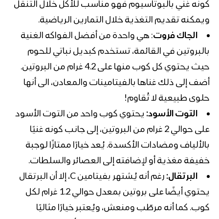
كونه غني بالبوتاسيوم فهو مناسب للأكل خلال التنقل
ويمكنه تقديم التغذية خلال التمارين الرياضية.
الجاك فروت
: هي واحدة من أفضل الفواكه الغنية
بالبروتين في القائمة، تستخدم كبديل نباتي للحوم
حيث يحتوي كل كوب منها على 4.2 غرام من البروتين.
أضف إلى ذلك غناها بالفيتامينات والمعادن، الى أنها
حلوى طبيعية لا تُقاوم!
التوت الأسود:
يحتوي كوب واحد من التوت الأسود
على حوالي 2 غرام من البروتين، إلى جانب كونه غنيًا
بالألياف ومضادات الأكسدة. يُعد خيارًا ممتازًا لوجبة
خفيفة مغذية أو لإضافته إلى العصائر والسلطات.
البرتقال:
رغم أنه يُشتهر
بفيتامين C،
إلا أن البرتقال
يحتوي أيضًا على بروتين بمعدل حوالي 1.2 غرام لكل
كوب. كما أنه مرطّب ومنعش، ويُعتبر خيارًا مثاليًا