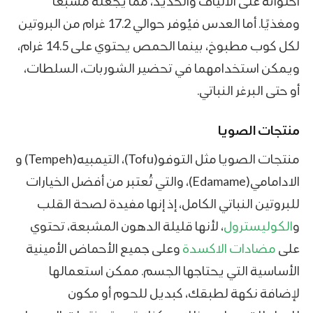
احتوائه على الألياف والحديد، مما يجعله مشبعًا
ومغذيًا. أما العدس فيُوفر حوالي 17.2 غرام من البروتين
لكل كوب مطبوخ، بينما الحمص يحتوي على 14.5 غرام،
ويمكن استخدامهما في تحضير الشوربات، السلطات،
أو حتى البرغر النباتي.
منتجات الصويا
منتجات الصويا مثل التوفو(Tofu)، التيمبيه(Tempeh) و
الادامامي(Edamame)، والتي تُعتبر من أفضل الخيارات
للبروتين النباتي الكامل، إذ إنها مفيدة لصحة القلب
و
الكوليسترول
، لأنها قليلة الدهون المشبعة، تحتوي
على
مضادات الاكسدة
وعلى جميع الأحماض الأمينية
الأساسية التي يحتاجها الجسم. ممكن استعمالها
لإضافة نكهة لطبقك، كبديل للحوم أو مكون