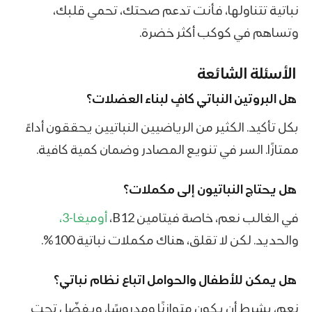
نباتية تتناولها، فأنت تدعم صحتك، تحمي قلبك،
وتساهم في كوكب أكثر خضرة.
الأسئلة الشائعة
هل
البروتين النباتي
كافٍ لبناء العضلات؟
بكل تأكيد. الكثير من الرياضيين النباتيين يحققون أداءً
ممتازًا. السر في تنويع المصادر وضمان كمية كافية.
هل يحتاج النباتيون إلى مكملات؟
في الغالب نعم، خاصة فيتامين B12،
أوميغا-3،
والحديد. لكن لا تقلق، هناك مكملات نباتية 100%.
هل يمكن للأطفال والحوامل اتباع نظام نباتي؟
نعم، بشرط أن يكون متوازنًا ومدروسًا، ويفضّل تحت