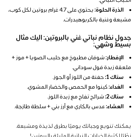
الذرة الحلوة:
يحتوي على 4.7 غرام بروتين لكل كوب،
مشبعة وغنية بالكربوهيدرات.
جدول نظام نباتي
غني بالبروتين: اليك مثال
بسيط وشهي:
الإفطار:
شوفان مطبوخ مع حليب الصويا + موز +
ملعقة زبدة فول سوداني.
سناك 1:
حفنة من اللوز أو الجوز.
الغداء:
كينوا مع الحمص والخضار المشوي.
سناك 2:
شرائح تفاح مع زبدة اللوز.
العشاء:
عدس بالكاري مع أرز بني + سلطة طازجة.
يمكنك تنويع وجباتك يوميًا بطرق لذيذة ومشبعة.
نظَرًا لكثرة الخيارات النباتية المليئة بالبروتين!