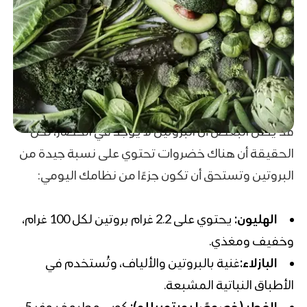
قد يظن البعض أن البروتين لا يوجد في الخضار، لكن
الحقيقة أن هناك خضروات تحتوي على نسبة جيدة من
البروتين وتستحق أن تكون جزءًا من نظامك اليومي:
الهليون:
يحتوي على 2.2 غرام بروتين لكل 100 غرام،
وخفيف ومغذي.
البازلاء:
غنية بالبروتين والألياف، وتُستخدم في
الأطباق النباتية المشبعة.
الفطر (خصوصًا بورتوبيللو):
كوب مطبوخ يوفر 5–