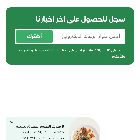
سجل للحصول على اخر اخبارنا
أشترك
بالنقر على "الاشتراك"، فإنك توافق على لدينا
سياسة الخصوصية
و
الشروط
والأحكام
.
لا تفوت الخصم الحصري بنسبة
15% على اشتراكك القادم
باستخدامك كود TRY15💚