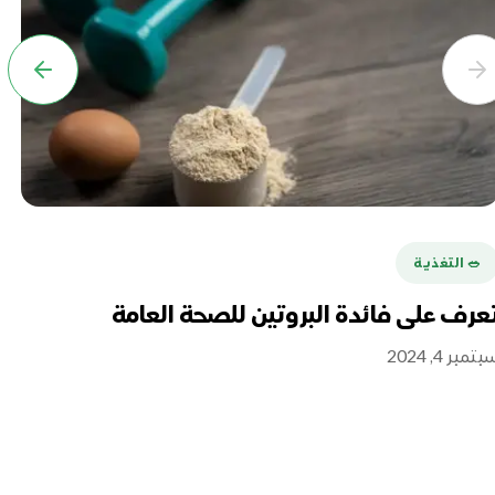
🥗 التغذية
ا
عرف على فائدة البروتين للصحة العامة
رو
ال
تمبر 4, 2024
سبتمبر