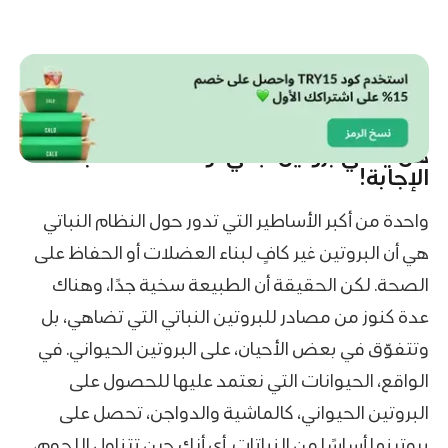
هل يكفي
بروتين نباتي
لوحده؟ قد تفاجئك
الإجابة!
واحدة من أكبر الأساطير التي تدور حول النظام النباتي
هي أن البروتين غير كافٍ لبناء العضلات أو الحفاظ على
الصحة. لكن الحقيقة أن الطبيعة سخية جدًا، وهناك
عدة كنوز من مصادر للبروتين النباتي التي تضاهي، بل
وتتفوّق في بعض الأحيان، على البروتين الحيواني. في
الواقع، الحيوانات التي نعتمد عليها للحصول على
البروتين الحيواني، كالماشية والدواجن، تحصل على
بروتينها أساسًا من النباتات. أي أنك حين تتناول اللحوم،