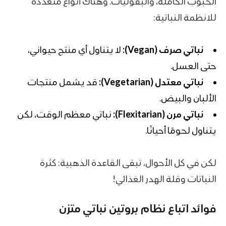
الحبوب الكاملة، والبقوليات. وهناك أنواع متعددة
للانظمة النباتية:
نباتي صرف (Vegan):
لا يتناول أي منتج حيواني،
حتى
العسل
.
نباتي معتدل (Vegetarian):
قد يشمل منتجات
الألبان والبيض.
نباتي مرن (Flexitarian):
نباتي معظم الوقت، لكن
يتناول لحومًا أحيانًا.
لكن في كل الأحوال، تبقى القاعدة الذهبية: كثرة
النباتات وقلة الهدر الغذائي!
فوائد اتباع نظام
بروتين
نباتي
متزن