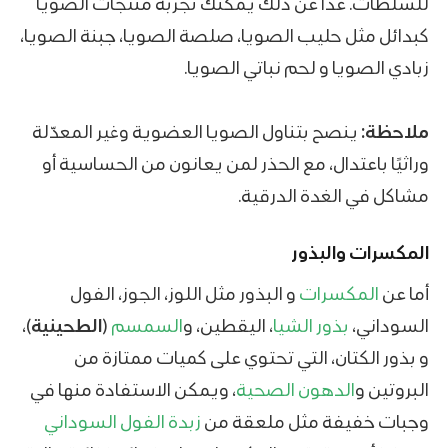
للسلطات. عدا عن ذلك يمكنك تجربة منتجات الصويا
كبدائل مثل حليب الصويا، صلصة الصويا، جبنة الصويا،
زبادي الصويا و لحم نباتي الصويا.
ملاحظة:
ينصح بتناول الصويا العضوية وغير المعدّلة
وراثيًا باعتدال، مع الحذر لمن يعانون من الحساسية أو
مشاكل في الغدة الدرقية.
المكسرات والبذور
أما عن
المكسرات
و البذور مثل اللوز، الجوز، الفول
السوداني،
بذور الشيا
، اليقطين، و
السمسم
(
الطحينية
)،
و بذور الكتان، التي تحتوي على كميات ممتازة من
البروتين و
الدهون الصحية
، ويمكن الاستفادة منها في
وجبات خفيفة مثل ملعقة من
زبدة الفول السوداني