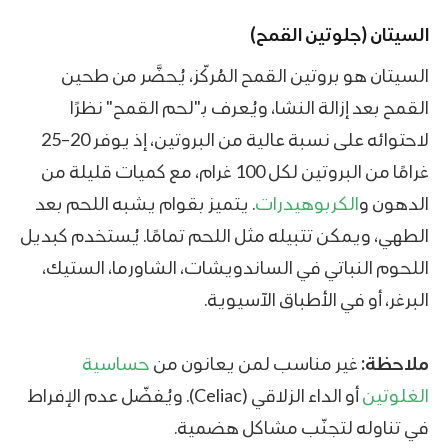
السيتان (جلوتين القمح)
السيتان هو بروتين القمح المُركّز، يُحضَّر من طحين
القمح بعد إزالة النشا، ويُعرف بـ"لحم القمح" نظرًا
لاحتوائه على نسبة عالية من البروتين، إذ يوفر 20–25
غرامًا من البروتين لكل 100 غرام، مع كميات قليلة من
الدهون و
الكربوهيدرات
. يتميز بقوام يشبه اللحم بعد
الطهي، ويمكن تتبيله مثل اللحم تمامًا. يُستخدم كبديل
اللحوم النباتي في الساندويشات، الشاورما، الستيك،
البرغر، أو في الأطباق الآسيوية.
ملاحظة:
غير مناسب لمن يعانون من
حساسية
الغلوتين
أو الداء الزلاقي (Celiac). ويُفضّل عدم الإفراط
في تناوله لتجنّب مشاكل هضمية.