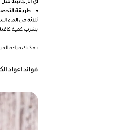
أي آثار جانبية م
طريقة التحضير
بشرب كمية كافية م
يمكنك قراءة المز
فوائد اعواد الكر