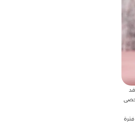
قد
 حصى
فترة