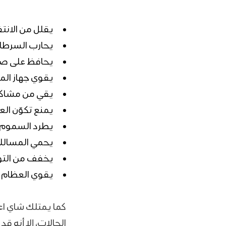
يقلل من الانتف
يحارب السرطان
يحافظ على صح
يقوي جهاز المن
يقي من مشاكل 
يمنع تكوّن ال
يطرد السموم 
يحمي المسالك ا
يخفف من التو
يقوي العظام و
كما يمتلك شاي اع
الحالات، إلا أنه 