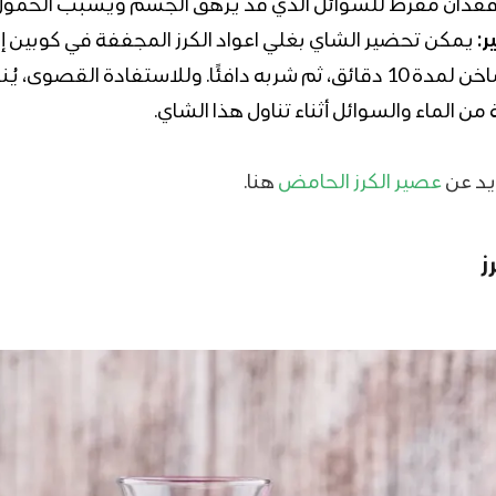
ثل فقدان مفرط للسوائل الذي قد يرهق الجسم ويسبب الخمول
:
يمكن تحضير الشاي بغلي اعواد الكرز المجففة في كوبين إ
ثلاثة من الماء الساخن لمدة 10 دقائق، ثم شربه دافئًا. وللاستفادة القصوى، 
ن الماء والسوائل أثناء تناول هذا الشاي.
يد عن
عصير الكرز الحامض
هنا.
ز