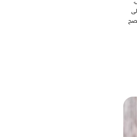
.
لى
يُنصح