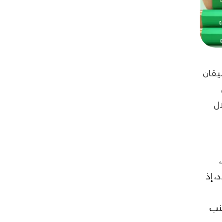
يقان
ال
 إذ
جنب