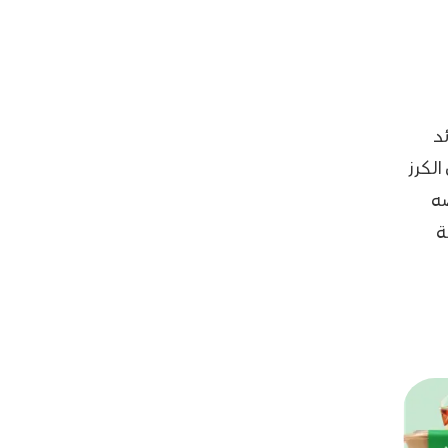
د
الكرز
ه
ة