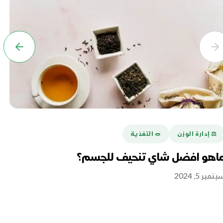
⚖️ إدارة الوزن
🥗 التغذية
م
اهو افضل شاي تنحيف للجسم؟
فو
لش
تمبر 5, 2024
سبتمبر