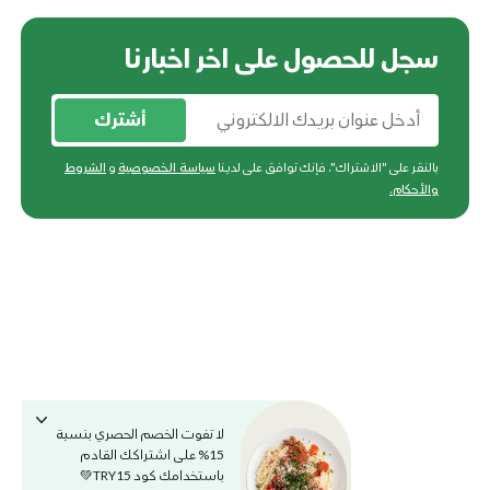
سجل للحصول على اخر اخبارنا
أشترك
بالنقر على "الاشتراك"، فإنك توافق على لدينا
سياسة الخصوصية
و
الشروط
والأحكام
.
لا تفوت الخصم الحصري بنسبة
15% على اشتراكك القادم
باستخدامك كود TRY15💚