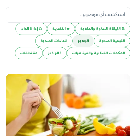
💪️ اللياقة البدنية والعافية
🥗 التغذية
⚖️ إدارة الوزن
التوعية الصحية
الجميع
العادات الصحية
المكملات الغذائية والفيتاميات
كالو كدز
مقتطفات