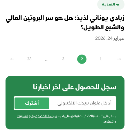
🥗 التغذية
زبادي يوناني لذيذ: هل هو سر البروتين العالي
والشبع الطويل؟
فبراير 24, 2026
...
←
23
3
2
1
→
سجل للحصول على اخر اخبارنا
أشترك
بالنقر على "الاشتراك"، فإنك توافق على لدينا
سياسة الخصوصية
و
الشروط
والأحكام
.