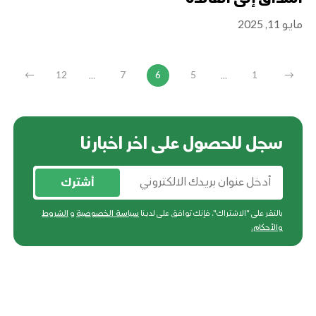
مايو 11, 2025
...
...
←
12
7
6
5
1
→
سجل للحصول على اخر اخبارنا
أشترك
بالنقر على "الاشتراك"، فإنك توافق على لدينا
سياسة الخصوصية
و
الشروط
والأحكام
.