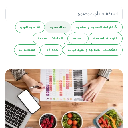
💪️ اللياقة البدنية والعافية
🥗 التغذية
⚖️ إدارة الوزن
التوعية الصحية
الجميع
العادات الصحية
المكملات الغذائية والفيتاميات
كالو كدز
مقتطفات