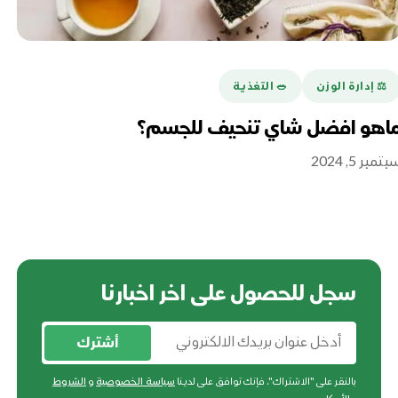
⚖️ إدارة الوزن
🥗 التغذية
م
اهو افضل شاي تنحيف للجسم؟
فو
لش
تمبر 5, 2024
سبتمبر
سجل للحصول على اخر اخبارنا
أشترك
بالنقر على "الاشتراك"، فإنك توافق على لدينا
سياسة الخصوصية
و
الشروط