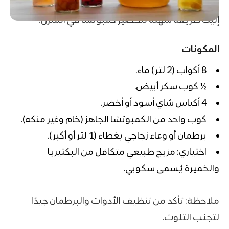
إليك طريقة سهلة لتحضير كمبوتشا في المنزل:
المكونات
8 أكواب (2 لتر) ماء.
½ كوب سكر أبيض.
4 أكياس شاي أسود أو أخضر.
كوب واحد من الكمبوتشا الجاهز (خام وغير منكه).
برطمان أو وعاء زجاجي بغطاء (1 لتر أو أكبر).
اختياري: مزيج طبيعي متكافل من البكتيريا
والخميرة يُسمى سكوبي.
ملاحظة: تأكد من تنظيف الأدوات والبرطمان جيدًا
لتجنب التلوث.