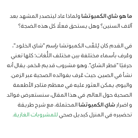
ما هو شاي الكمبوتشا
ولماذا عاد ليتصدر المشهد بعد
آلاف السنين؟ وهل يستحق فعلًا كل هذه الضجة؟
في القدم كان يُلقّب الكمبوتشا بإسم "شاي الخلود"،
وعُرف بأسماء مختلفة بين مختلف اللُّغات؛ كلها تعني
حرفيًا "فطر الشاي". وهو مشروب قديم مُخمر، يقال أنه
نشأ في الصين. حيث عُرف بفوائده الصحية عبر الزمن.
واليوم، يمكن العثور عليه في معظم متاجر الأطعمة
الصحية حول العالم. في هذا المقال، سنستعرض فوائد
و اضرار
شاي الكمبوتشا
المحتملة، مع شرح طريقة
تحضيره في المنزل كبديل صحي
للمشروبات الغازية
.