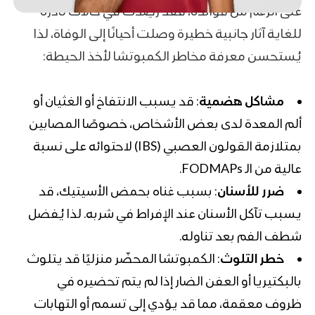
على الرغم من فوائده، فقد رُصِدت في حالات نادرة
للغاية آثار جانبية خطيرة وصلت أحيانًا إلى الوفاة، لذا
يُستحسن معرفة مخاطر الكمبوتشا لأخذ الحيطة:
مشاكل هضمية
: قد يسبب الانتفاخ أو الغثيان أو
ألم المعدة لدى بعض الأشخاص، خصوصًا المصابين
بمتلازمة القولون العصبي (IBS) لاحتوائه على نسبة
عالية من الـ FODMAPs.
ضرر للأسنان
: بسبب غناه بحمض الأسيتيك، قد
يسبب تآكل الأسنان عند الإفراط في شربه. لذا يُفضل
شطف الفم بعد تناوله.
خطر التلوث
: الكمبوتشا المحضّر منزليًا قد يتلوث
بالبكتيريا أو العفن الضار إذا لم يتم تحضيره في
ظروف معقمة، مما قد يؤدي إلى تسمم أو التهابات