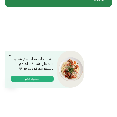
والأحكام
.
لا تفوت الخصم الحصري بنسبة
15% على اشتراكك القادم
باستخدامك كود TRY15💚
تحميل كالو