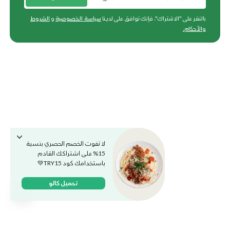
بالنقر على "الاشتراك"، فإنك توافق على لدينا
سياسة الخصوصية
و
الشروط
والأحكام
.
لا تفوت الخصم الحصري بنسبة
15% على اشتراكك القادم
باستخدامك كود TRY15💚
تحميل كالو