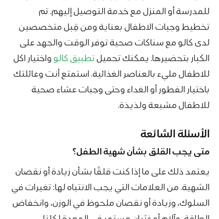
للمدرسة أو المنزل مع خدمة التوصيل إليهم. تم
تخطيط وجبات الاطفال بعناية ومن قِبل متخصصين
لدى كالو مع سناكات صحية توفر الوقت والجهد على
الكبار بتحضيرها. يمكنك تحميل
تطبيق كالو
واختيار اكل
للاطفال مليء بالعناصر الغذائية. استمتع أنت وعائلتك
باختيار الفطور أو الغداء وحتى وجبات عشاء صحية
للاطفال مشبعة ولذيذة.
الأسئلة الشائعة
متى يجب القلق بشأن شهية الطفل؟
يعتمد ذلك على ما إذا كنت قلقًا بشأن زيادة أو نقصان
الشهية. من العلامات التي يجب الانتباه لها: تغيرات في
السلوك، وزيادة أو نقصان ملحوظ في الوزن، وانخفاض
الطاقة، وآلام أو غثيان مستمر في المعدة لكلتا