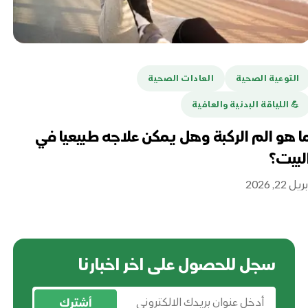
التوعية الصحية
العادات الصحية
ا
💪️ اللياقة البدنية والعافية
هل
تغ
ا هو الم الركبة وهل يمكن علاجه طبيعيا في
لبيت؟
أبريل 16
ريل 22, 2026
سجل للحصول على اخر اخبارنا
أشترك