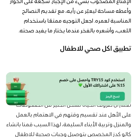
الإقناع المصحوب بشيء من الإجبار. شجّعه على الحوار
وأعطه مساحة ليعبّر عن رأيه، مع تقديم النصائح
المناسبة لعمره. اجعل التوجيه ممتعًا باستخدام
اللعب، وأشعره بالفخر عندما يختار ما يفيد صحته.
تطبيق اكل صحي للاطفال
نعلم أن ظروف الحياة تشكل الكثير من الضغوطات
على الأهل عند تقسيم وقتهم في الاهتمام بالعمل
والمنزل وتربية الأبناء السليمة، لهذا السبب قمنا بانشاء
كالو كدز المخصص بتوصيل وجبات صحية للاطفال