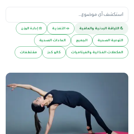
💪️ اللياقة البدنية والعافية
🥗 التغذية
⚖️ إدارة الوزن
التوعية الصحية
الجميع
العادات الصحية
المكملات الغذائية والفيتاميات
كالو كدز
مقتطفات