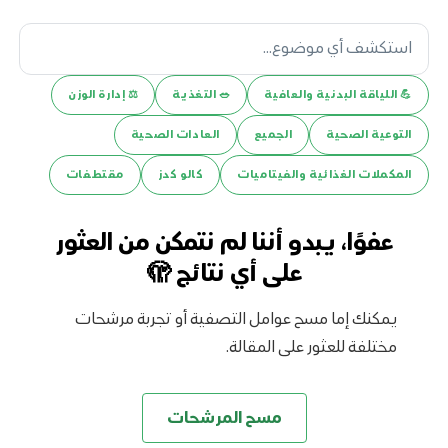
💪️ اللياقة البدنية والعافية
🥗 التغذية
⚖️ إدارة الوزن
التوعية الصحية
الجميع
العادات الصحية
المكملات الغذائية والفيتاميات
كالو كدز
مقتطفات
عفوًا، يبدو أننا لم نتمكن من العثور
على أي نتائج 🫣
يمكنك إما مسح عوامل التصفية أو تجربة مرشحات
مختلفة للعثور على المقالة.
مسح المرشحات