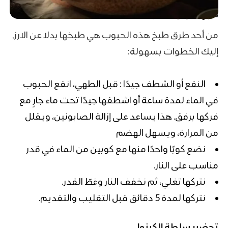
طبخ الكينوا كالأرز
من أحد طرق طبخ هذه الحبوب هي طبخها بدلا عن الارز,
إليك الخطوات بسهولة:
النقع أو الشطف جيدًا : قبل الطهي، انقع الحبوب
في الماء لمدة ساعة أو اشطفها جيدًا تحت ماء جارٍ مع
فركها برفق. هذا يساعد على إزالة الصابونين، ويقلل
من المرارة، ويسهل الهضم
نضع كوبًا واحدًا منها مع كوبين من الماء في قدر
مناسب على النار.
نتركها تغلي، ثم نخفف النار وغطّ القدر.
نتركها لمدة 5 دقائق قبل التقليب والتقديم.
تحضير سلطة الكينوا