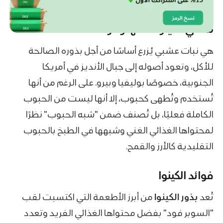
ما هي الكينوا أصلها وفوائدها
هي نبات عشبي يُزرع أساسًا من أجل بذوره الصالحة
للأكل، وتعود أصوله إلى جبال الأنديز في أمريكا
الجنوبية، خصوصًا بوليفيا وبيرو. على الرغم من أنها
تُستخدم وتُطهى كحبوب، إلا أنها ليست من الحبوب
الكاملة فعليًا، بل تُصنف ضمن "شبه الحبوب" نظرًا
لمحتواها الغذائي الغني وشبهها في الطبخ بالحبوب
التقليدية كالأرز والقمح.
فوائد الكينوا
تُعد
بذور الكينوا
من أبرز الأطعمة التي اكتسبت لقب
"السوبر فود" بفضل محتواها الغذائي الفريد وتعدد