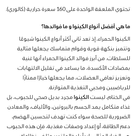
تحتوي الملعقة الواحدة على 160 سعرة حرارية (كالوري).
ما هي أفضل أنواع الكينوا و ما فوائدها؟
الكينوا الحمراء، إذ تعد ثاني أكثر أنواع الكينوا شيوعًا
وتتميز بنكهة قوية وقوام متماسك يجعلها مثالية
للسلطات. من أبرز فوائد الكينوا الحمراء أنها غنية
بمضادات الأكسدة، ما يساعد في تقليل الالتهابات
وتعزيز تعافي العضلات، مما يجعلها خيارًا ممتازًا
للرياضيين ومحبي التغذية المتوازنة.
في الختام، ليست
الكينوا
مجرد بديل صحي للحبوب، بل
غذاء متكامل يمد الجسم بالبروتين، والألياف، والمعادن
الضرورية للصحة سواء كنت تهدف لتحسين الهضم،
دعم الطاقة، أو إعداد وصفات مغذية، فإن هذه الحبوب
هي الخيار المثالي. ابدأ بإدخالها تدريجيًا في نظامك