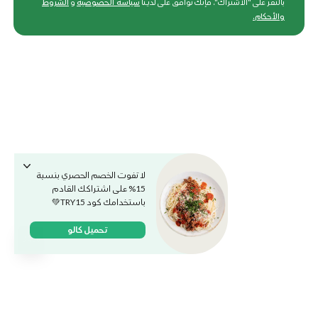
بالنقر على "الاشتراك"، فإنك توافق على لدينا
سياسة الخصوصية
و
الشروط
والأحكام
.
لا تفوت الخصم الحصري بنسبة
15% على اشتراكك القادم
باستخدامك كود TRY15💚
تحميل كالو