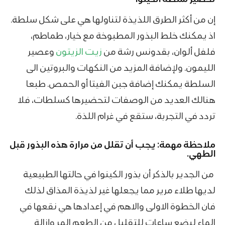
إن من أكثر الطرق اللذيذة لتناولها هي على شكل سلطة.
اذ يمكنك خلط البذور المطبوخة مع خيار، طماطم،
فلفل ألوان، بقدونس رشة من
زيت الزيتون
وعصير
الليمون. ولإضافة المزيد من النكهات والبروتين الى
السلطة يمكنك إضافة جبن الفيتا أو الحمص. طبعا
هنالك العديد من الوصفات لتحضيرها كسلطات، فلا
تردد في التجربة، ستقع في غرام اللذة.
ملاحظة مهمة: يجب أن تقلل من مرارة هذه البذور قبل
الطهي.
من الجدير بالذكر أن بذور الكينوا
في حالتها الطبيعية
لديها طلاء مرير مما يجعلها غير لذيذة المذاق لذلك
فان الخطوة الاولى والاهم في إعدادها هي نقعها في
الماء لبضع ساعات للتقليل من الطعم المر وإزالة